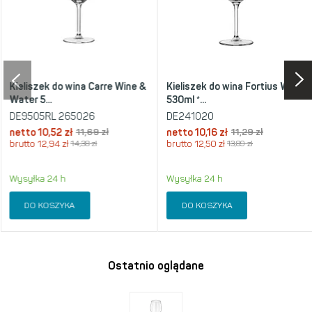
Kieliszek do wina Carre Wine &
Kieliszek do wina Fortius Wine
Water 5...
530ml *...
DE9505RL 265026
DE241020
netto
10,52 zł
11,69 zł
netto
10,16 zł
11,29 zł
brutto
12,94 zł
14,38 zł
brutto
12,50 zł
13,89 zł
Wysyłka 24 h
Wysyłka 24 h
DO KOSZYKA
DO KOSZYKA
Ostatnio oglądane