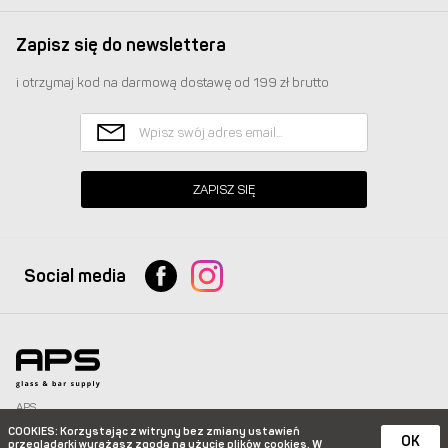
Zapisz się do newslettera
i otrzymaj kod na darmową dostawę od 199 zł brutto
ZAPISZ SIĘ
Social media
APS
Glass & Bar Supply Sp. z o.o. wszystkie prawa zastrzeżone.
COOKIES
: Korzystając z witryny bez zmiany ustawień
info@apspolska.pl
|
Mapa strony
| Infolinia:
+48 668 233 574
|
+48 22 851 92 22
OK
przeglądarki wyrażasz zgodę na użycie plików
cookies. W