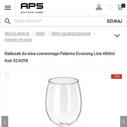
0
SZUKAJ
Strona główna
›
Szkło
›
Szkło wg zastosowania
›
Kieliszki do wina
Kieliszek do wina czerwonego Palermo Economy Line 460ml
Kod:
EC4019
-30%