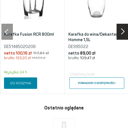
Karafka Fusion RCR 800ml
Karafka do wina/Dekanter
Homme 1,5L
DE51485020206
DE995022
netto
100,16 zł
117,84 zł
netto
89,00 zł
brutto
123,20 zł
144,94 zł
brutto
109,47 zł
Wysyłka 24 h
Chwilowy brak
DO KOSZYKA
POWIADOM O DOSTĘPNOŚCI
Ostatnio oglądane