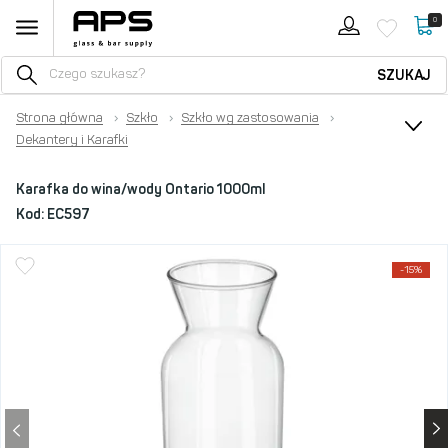
0
SZUKAJ
Strona główna
›
Szkło
›
Szkło wg zastosowania
›
Dekantery i Karafki
Karafka do wina/wody Ontario 1000ml
Kod:
EC597
-15%