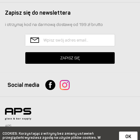
Zapisz się do newslettera
i otrzymaj kod na darmową dostawę od 199 zł brutto
ZAPISZ SIĘ
Social media
APS
Glass & Bar Supply Sp. z o.o. wszystkie prawa zastrzeżone.
COOKIES
: Korzystając z witryny bez zmiany ustawień
info@apspolska.pl
|
Mapa strony
| Infolinia:
+48 668 233 574
|
+48 22 851 92 22
OK
przeglądarki wyrażasz zgodę na użycie plików
cookies. W