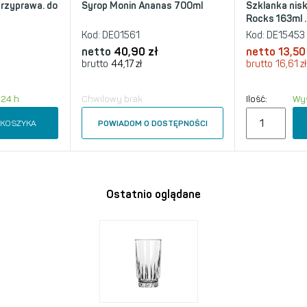
przyprawa. do
Syrop Monin Ananas 700ml
Szklanka nis
Rocks 163ml ..
Kod:
DE01561
Kod:
DE15453
netto
40,90 zł
netto
13,50
brutto
44,17 zł
brutto
16,61 zł
 24 h
Chwilowy brak
Ilość:
Wys
 KOSZYKA
POWIADOM O DOSTĘPNOŚCI
Ostatnio oglądane