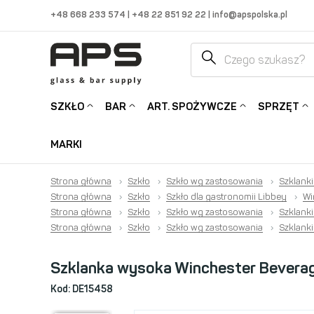
+48 668 233 574
|
+48 22 851 92 22
|
info@apspolska.pl
SZKŁO
BAR
ART. SPOŻYWCZE
SPRZĘT
MARKI
Strona główna
›
Szkło
›
Szkło wg zastosowania
›
Szklanki
Strona główna
›
Szkło
›
Szkło dla gastronomii Libbey
›
Wi
Strona główna
›
Szkło
›
Szkło wg zastosowania
›
Szklank
Strona główna
›
Szkło
›
Szkło wg zastosowania
›
Szklank
Szklanka wysoka Winchester Beverag
Kod:
DE15458