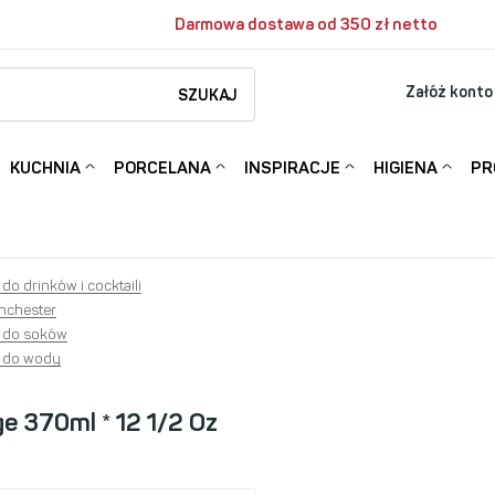
Darmowa dostawa od 350 zł netto
Załóż konto
SZUKAJ
KUCHNIA
PORCELANA
INSPIRACJE
HIGIENA
PR
 do drinków i cocktaili
nchester
i do soków
i do wody
e 370ml * 12 1/2 Oz