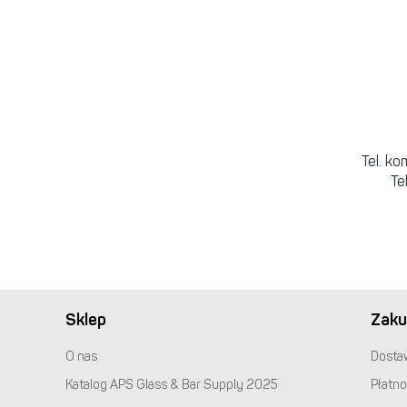
Tel. k
Te
Sklep
Zaku
O nas
Dosta
Katalog
APS
Glass & Bar Supply 2025
Płatno