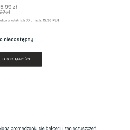
15,99
zł
zł
,67
duktu w ostatnich 30 dniach:
15.36 PLN
o niedostępny.
E O DOSTĘPNOŚCI
biega gromadzeniu się bakterii i zanieczyszczeń,