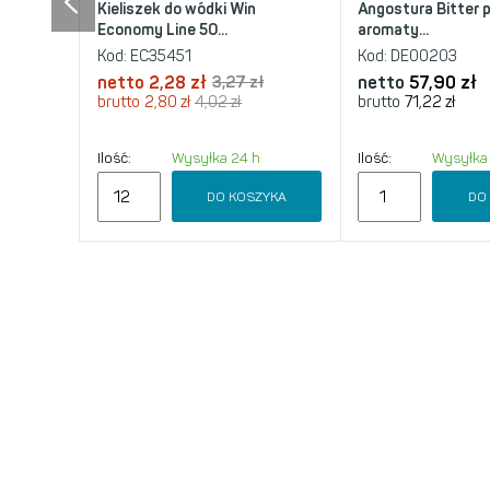
Kieliszek do wódki Win
Angostura Bitter 
Economy Line 50...
aromaty...
Kod:
EC35451
Kod:
DE00203
netto
2,28 zł
3,27 zł
netto
57,90 zł
brutto
2,80 zł
4,02 zł
brutto
71,22 zł
Ilość:
Wysyłka 24 h
Ilość:
Wysyłka
DO KOSZYKA
DO