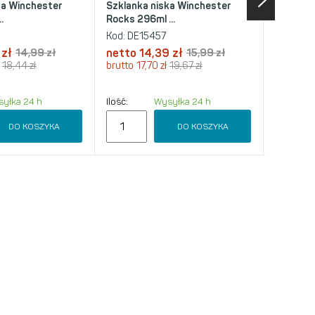
ka Winchester
Szklanka niska Winchester
Szklank
.
Rocks 296ml ...
Hi-Ball 2
Kod:
DE15457
Kod:
DE1
 zł
14,99 zł
netto
14,39 zł
15,99 zł
netto
1
18,44 zł
brutto
17,70 zł
19,67 zł
brutto
16
yłka 24 h
Ilość:
Wysyłka 24 h
Chwilowy
DO KOSZYKA
DO KOSZYKA
POWI