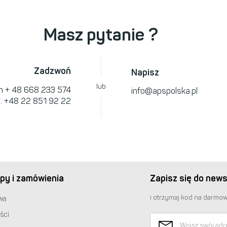
Masz pytanie ?
Zadzwoń
Napisz
lub
om
+ 48 668 233 574
info@apspolska.pl
l.
+48 22 851 92 22
py i zamówienia
Zapisz się do news
i otrzymaj kod na darmow
wa
ści