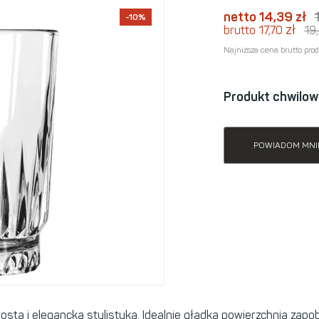
netto 14,39
zł
-10%
zł
brutto 17,70
19
Najniższa cena brutto pro
Produkt chwilow
POWIADOM MNI
ostą i elegancką stylistyką. Idealnie gładka powierzchnia zapo