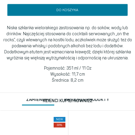
DO KOSZYKA
Niska szklanka wielorakiego zastosowania np. do soków, wody lub
drinków. Najczęściej stosowana do cocktaili serwowanych „on the
rocks”, czyli wlewanych na kostki lodu, aczkolwiek może służyć też do
podawania whisky i podobnych alkoholi bez lodu i dodatków.
Dodatkowym atutem jest wzmacniana krawędź, dzięki której szklanka
wyróżnia się większą wytrzymałością i odpornością na ukruszenia.
Pojemność: 351 ml / 11 Oz
Wysokość: 11,7 cm
Średnica: 8,2 cm
ZAMIENNIKI
PASUJĄCE PRODUKTY
KLIENCI KUPILI RÓWNIEŻ
NEW
30%