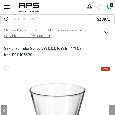
0
SZUKAJ
Strona główna
›
Szkło
›
Szkło wg zastosowania
›
Szklanki do drinków i cocktaili
Szklanka niska Series V350 D.O.F. 351ml * 11 Oz
Kod:
DE11106520
-30%