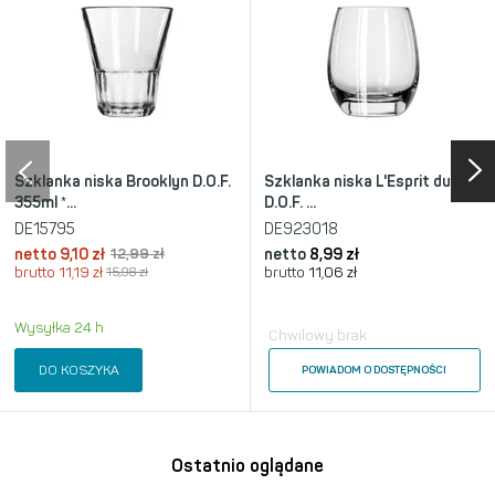
Szklanka niska Brooklyn D.O.F.
Szklanka niska L'Esprit du vin
355ml *...
D.O.F. ...
DE15795
DE923018
netto
9,10 zł
12,99 zł
netto
8,99 zł
brutto
11,19 zł
15,98 zł
brutto
11,06 zł
Wysyłka 24 h
Chwilowy brak
DO KOSZYKA
POWIADOM O DOSTĘPNOŚCI
Ostatnio oglądane