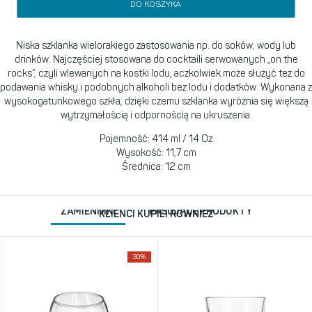
DO KOSZYKA
Niska szklanka wielorakiego zastosowania np. do soków, wody lub
drinków. Najczęściej stosowana do cocktaili serwowanych „on the
rocks”, czyli wlewanych na kostki lodu, aczkolwiek może służyć też do
podawania whisky i podobnych alkoholi bez lodu i dodatków. Wykonana z
wysokogatunkowego szkła, dzięki czemu szklanka wyróżnia się większą
wytrzymałością i odpornością na ukruszenia.
Pojemność: 414 ml / 14 Oz
Wysokość: 11,7 cm
Średnica: 12 cm
ZAMIENNIKI
PASUJĄCE PRODUKTY
KLIENCI KUPILI RÓWNIEŻ
30%