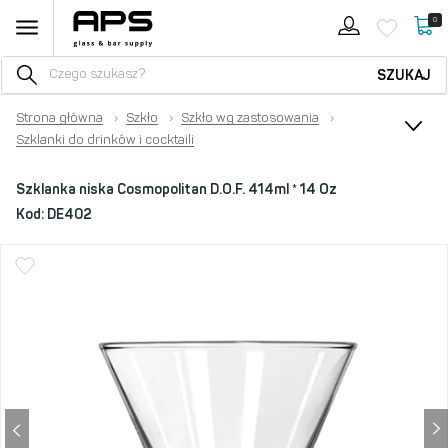
0
SZUKAJ
Strona główna
›
Szkło
›
Szkło wg zastosowania
›
Szklanki do drinków i cocktaili
Szklanka niska Cosmopolitan D.O.F. 414ml * 14 Oz
Kod:
DE402