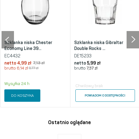
Szklanka niska Chester
Szklanka niska Gibraltar
Economy Line 39...
Double Rocks ...
EC4432
DE15233
netto
4,99 zł
7,13 zł
netto
5,99 zł
brutto
6,14 zł
8,77 zł
brutto
7,37 zł
Wysyłka 24 h
Chwilowy brak
DO KOSZYKA
POWIADOM O DOSTĘPNOŚCI
Ostatnio oglądane