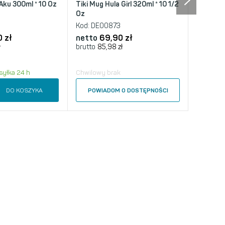
Aku 300ml * 10 Oz
Tiki Mug Hula Girl 320ml * 10 1/2
Oz
Kod:
DE00873
 zł
netto
69,90 zł
ł
brutto
85,98 zł
yłka 24 h
Chwilowy brak
DO KOSZYKA
POWIADOM O DOSTĘPNOŚCI