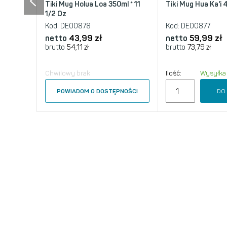
Tiki Mug Holua Loa 350ml * 11
Tiki Mug Hua Ka'i 
1/2 Oz
Kod:
DE00878
Kod:
DE00877
netto
43,99 zł
netto
59,99 zł
brutto
54,11 zł
brutto
73,79 zł
Chwilowy brak
Ilość:
Wysyłka
DO
POWIADOM O DOSTĘPNOŚCI