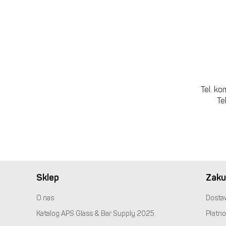
Tel. k
Te
Sklep
Zaku
O nas
Dosta
Katalog
APS
Glass & Bar Supply 2025
Płatno