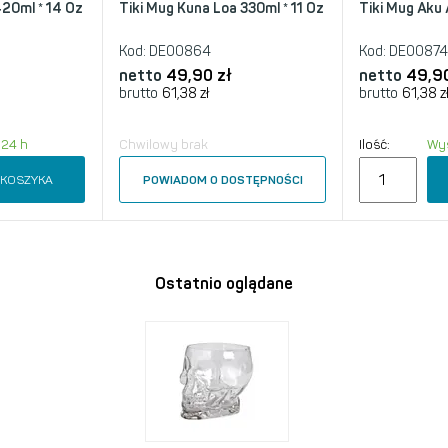
420ml * 14 Oz
Tiki Mug Kuna Loa 330ml * 11 Oz
Tiki Mug Aku 
Kod:
DE00864
Kod:
DE00874
netto
49,90 zł
netto
49,90
brutto
61,38 zł
brutto
61,38 z
 24 h
Chwilowy brak
Ilość:
Wys
 KOSZYKA
POWIADOM O DOSTĘPNOŚCI
Ostatnio oglądane