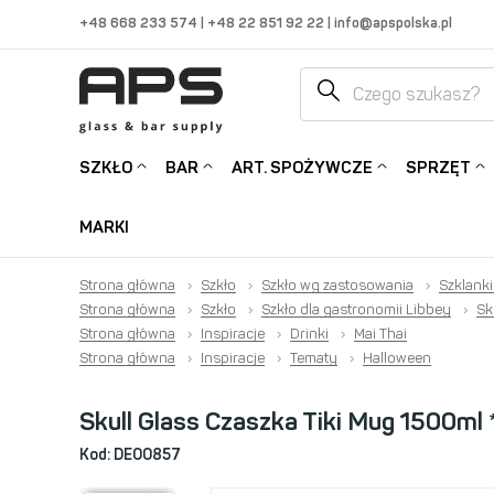
+48 668 233 574
|
+48 22 851 92 22
|
info@apspolska.pl
SZKŁO
BAR
ART. SPOŻYWCZE
SPRZĘT
MARKI
Strona główna
›
Szkło
›
Szkło wg zastosowania
›
Szklanki
Strona główna
›
Szkło
›
Szkło dla gastronomii Libbey
›
Sk
Strona główna
›
Inspiracje
›
Drinki
›
Mai Thai
Strona główna
›
Inspiracje
›
Tematy
›
Halloween
Skull Glass Czaszka Tiki Mug 1500ml 
Kod:
DE00857