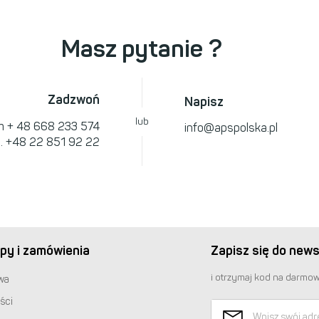
Masz pytanie ?
Zadzwoń
Napisz
lub
om
+ 48 668 233 574
info@apspolska.pl
l.
+48 22 851 92 22
py i zamówienia
Zapisz się do news
i otrzymaj kod na darmow
wa
ści