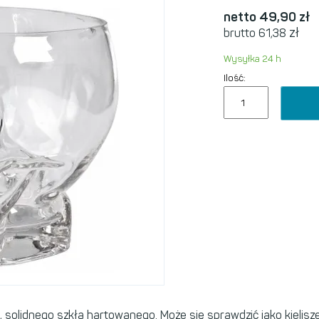
netto 49,90
zł
zł
brutto 61,38
Wysyłka 24 h
Ilość:
solidnego szkła hartowanego. Może się sprawdzić jako kieliszek