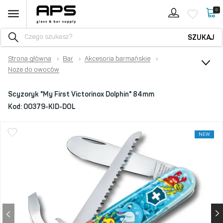
0
SZUKAJ
Strona główna
›
Bar
›
Akcesoria barmańskie
›
Noże do owoców
Scyzoryk "My First Victorinox Dolphin" 84mm
Kod:
00379-KID-DOL
NEW