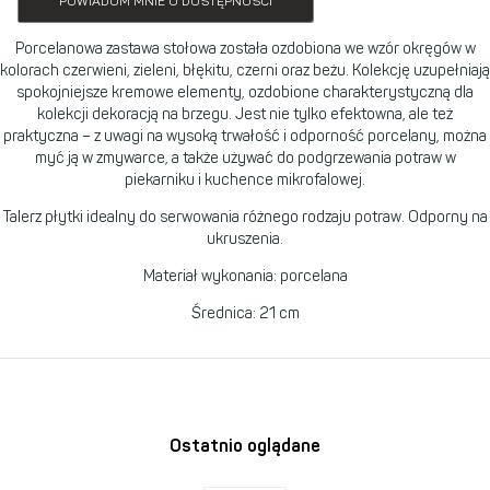
POWIADOM MNIE O DOSTĘPNOŚCI
Porcelanowa zastawa stołowa została ozdobiona we wzór okręgów w
kolorach czerwieni, zieleni, błękitu, czerni oraz beżu. Kolekcję uzupełniają
spokojniejsze kremowe elementy, ozdobione charakterystyczną dla
kolekcji dekoracją na brzegu. Jest nie tylko efektowna, ale też
praktyczna – z uwagi na wysoką trwałość i odporność porcelany, można
myć ją w zmywarce, a także używać do podgrzewania potraw w
piekarniku i kuchence mikrofalowej.
Talerz płytki idealny do serwowania różnego rodzaju potraw. Odporny na
ukruszenia.
Materiał wykonania: porcelana
Średnica: 21 cm
Ostatnio oglądane