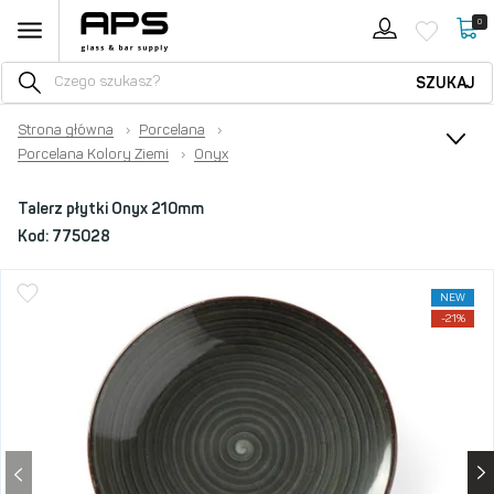
0
SZUKAJ
Strona główna
›
Porcelana
›
Porcelana Kolory Ziemi
›
Onyx
Talerz płytki Onyx 210mm
Kod:
775028
NEW
-21%