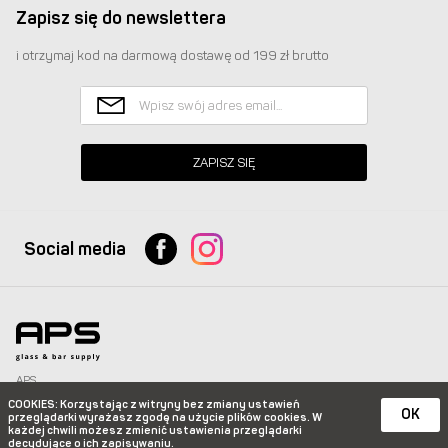
Zapisz się do newslettera
i otrzymaj kod na darmową dostawę od 199 zł brutto
ZAPISZ SIĘ
Social media
APS
Glass & Bar Supply Sp. z o.o. wszystkie prawa zastrzeżone.
COOKIES
: Korzystając z witryny bez zmiany ustawień
info@apspolska.pl
|
Mapa strony
| Infolinia:
+48 668 233 574
|
+48 22 851 92 22
OK
przeglądarki wyrażasz zgodę na użycie plików
cookies. W
każdej chwili możesz zmienić ustawienia przeglądarki
e-commerce platform by
decydujące o ich zapisywaniu.