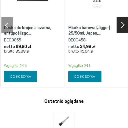
Deska do krojenia czarna,
Miarka barowa (Jigger)
antypoślizgo...
25/50ml, Japan,...
DE00855
DE00458
netto
69,90 zł
netto
34,99 zł
brutto
85,98 zł
brutto
43,04 zł
Wysyłka 24 h
Wysyłka 24 h
DO KOSZYKA
DO KOSZYKA
Ostatnio oglądane