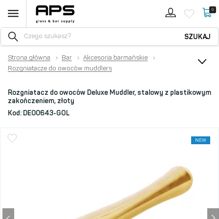
0
SZUKAJ
Strona główna
›
Bar
›
Akcesoria barmańskie
›
Rozgniatacze do owoców muddlers
Rozgniatacz do owoców Deluxe Muddler, stalowy z plastikowym
zakończeniem, złoty
Kod:
DE00643-GOL
NEW