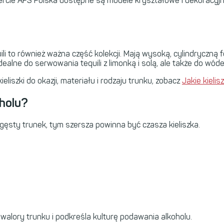
ercie
APS
Polska dostępne są modele kryształowe i dekoracyjne,
quili to również ważna część kolekcji. Mają wysoką, cylindrycz
alne do serwowania tequili z limonką i solą, ale także do wó
ieliszki do okazji, materiału i rodzaju trunku, zobacz
Jakie kieli
oholu?
 gęsty trunek, tym szersza powinna być czasza kieliszka.
walory trunku i podkreśla kulturę podawania alkoholu.