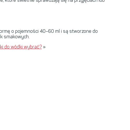
 które świetnie sprawdzają się na przyjęciach lub
ną formę o pojemności 40–60 ml i są stworzone do
dek smakowych.
szki do wódki wybrać?
»