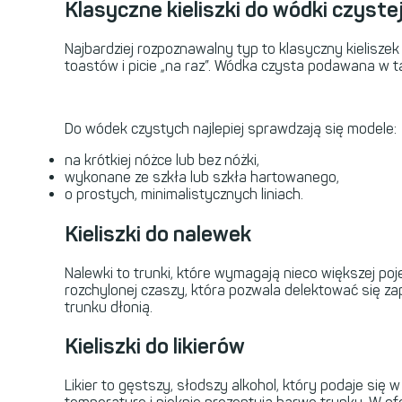
Klasyczne kieliszki do wódki czyste
Najbardziej rozpoznawalny typ to klasyczny kieliszek
toastów i picie „na raz”. Wódka czysta podawana w t
Do wódek czystych najlepiej sprawdzają się modele:
na krótkiej nóżce lub bez nóżki,
wykonane ze szkła lub szkła hartowanego,
o prostych, minimalistycznych liniach.
Kieliszki do nalewek
Nalewki to trunki, które wymagają nieco większej poje
rozchylonej czaszy, która pozwala delektować się za
trunku dłonią.
Kieliszki do likierów
Likier to gęstszy, słodszy alkohol, który podaje się