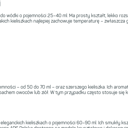
j
 do wódki o pojemności 25–40 ml. Ma prosty kształt, lekko rozs
akich kieliszkach najlepiej zachowuje temperaturę – zwłaszcza
mności – od 50 do 70 ml – oraz szerszego kieliszka. Ich aromaty
pachem owoców lub ziół. W tym przypadku często stosuje się ki
 w eleganckich kieliszkach o pojemności 60–90 ml. Ich smukły k