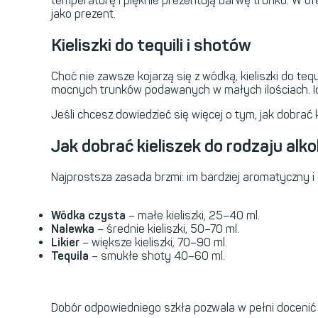
temperaturę i pięknie prezentują barwę trunku. W of
jako prezent.
Kieliszki do tequili i shotów
Choć nie zawsze kojarzą się z wódką, kieliszki do te
mocnych trunków podawanych w małych ilościach. Ide
Jeśli chcesz dowiedzieć się więcej o tym, jak dobrać k
Jak dobrać kieliszek do rodzaju alk
Najprostsza zasada brzmi: im bardziej aromatyczny i
Wódka czysta
– małe kieliszki, 25–40 ml.
Nalewka
– średnie kieliszki, 50–70 ml.
Likier
– większe kieliszki, 70–90 ml.
Tequila
– smukłe shoty 40–60 ml.
Dobór odpowiedniego szkła pozwala w pełni docenić 