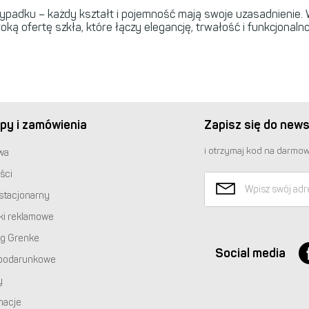
zypadku – każdy kształt i pojemność mają swoje uzasadnienie.
oką ofertę szkła, które łączy elegancję, trwałość i funkcjonaln
py i zamówienia
Zapisz się do news
i otrzymaj kod na darmow
wa
ści
stacjonarny
ki reklamowe
ng Grenke
Social media
podarunkowe
y
macje