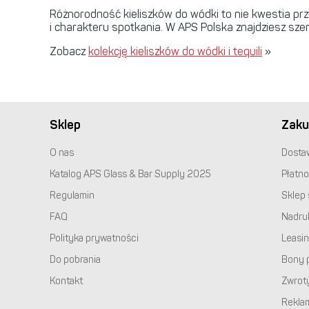
Różnorodność kieliszków do wódki to nie kwestia pr
i charakteru spotkania. W
APS
Polska znajdziesz szer
Zobacz
kolekcję kieliszków do wódki i tequili
»
Sklep
Zaku
O nas
Dosta
Katalog
APS
Glass & Bar Supply 2025
Płatno
Regulamin
Sklep 
FAQ
Nadru
Polityka prywatności
Leasi
Do pobrania
Bony 
Kontakt
Zwrot
Rekla