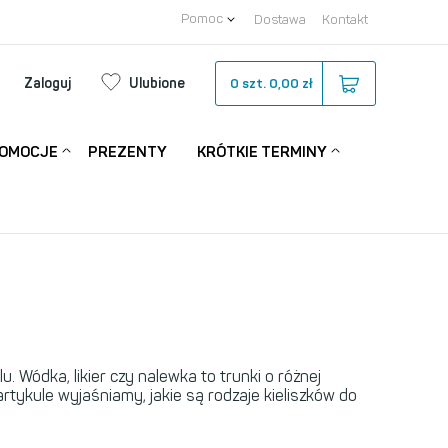
Pomoc
Dostawa
Kontakt
Zaloguj
Ulubione
0
szt.
0,00 zł
OMOCJE
PREZENTY
KRÓTKIE TERMINY
. Wódka, likier czy nalewka to trunki o różnej
tykule wyjaśniamy, jakie są rodzaje kieliszków do