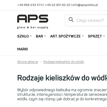
+48 668 233 574
|
+48 22 851 92 22
|
info@apspolska.pl
SZKŁO
BAR
ART. SPOŻYWCZE
SPRZĘT
MARKI
Strona główna
›
Rodzaje kieliszków do wódki
Rodzaje kieliszków do wód
Wybór odpowiedniego kieliszka ma ogromne znaczenie n
strukturze, intensywności i temperaturze serwowania
wódki, czym się różnią i jak dobrać je do konkretnego