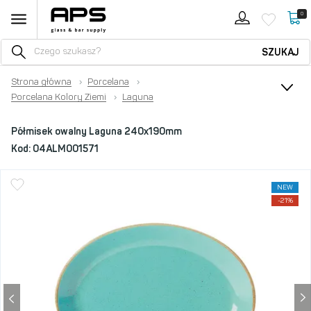
0
SZUKAJ
Strona główna
›
Porcelana
›
Porcelana Kolory Ziemi
›
Laguna
Półmisek owalny Laguna 240x190mm
Kod:
04ALM001571
NEW
-21%