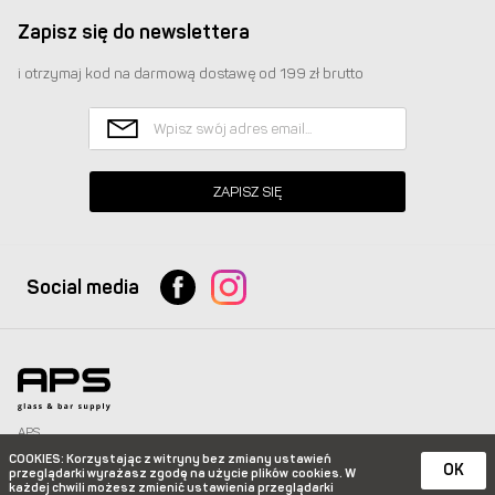
Zapisz się do newslettera
i otrzymaj kod na darmową dostawę od 199 zł brutto
ZAPISZ SIĘ
Social media
APS
Glass & Bar Supply Sp. z o.o. wszystkie prawa zastrzeżone.
COOKIES
: Korzystając z witryny bez zmiany ustawień
info@apspolska.pl
|
Mapa strony
| Infolinia:
+48 668 233 574
|
+48 22 851 92 22
OK
przeglądarki wyrażasz zgodę na użycie plików
cookies. W
każdej chwili możesz zmienić ustawienia przeglądarki