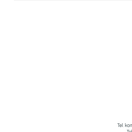
Tel. k
Te