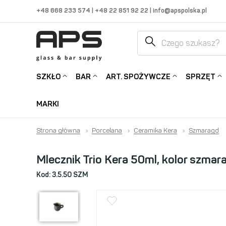
+48 668 233 574
|
+48 22 851 92 22
|
info@apspolska.pl
SZKŁO
BAR
ART. SPOŻYWCZE
SPRZĘT
MARKI
Strona główna
›
Porcelana
›
Ceramika Kera
›
Szmaragd
Mlecznik Trio Kera 50ml, kolor szmar
Kod:
3.5.50 SZM