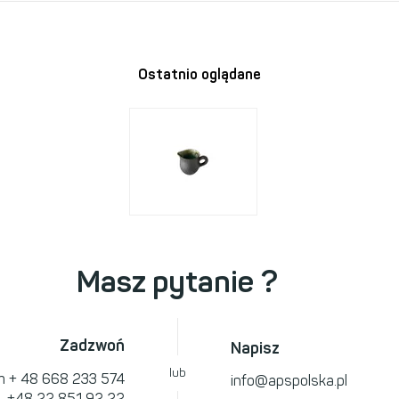
Ostatnio oglądane
Masz pytanie ?
Zadzwoń
Napisz
lub
om
+ 48 668 233 574
info@apspolska.pl
l.
+48 22 851 92 22