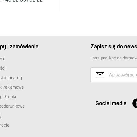
py i zamówienia
Zapisz się do news
i otrzymaj kod na darmow
wa
ści
stacjonarny
ki reklamowe
ng Grenke
Social media
podarunkowe
y
macje