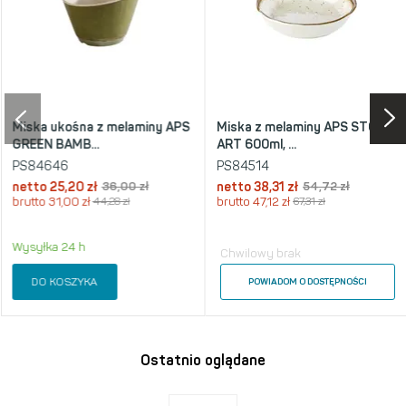
Miska ukośna z melaminy APS
Miska z melaminy APS STONE
GREEN BAMB...
ART 600ml, ...
PS84646
PS84514
netto
25,20 zł
36,00 zł
netto
38,31 zł
54,72 zł
brutto
31,00 zł
44,28 zł
brutto
47,12 zł
67,31 zł
Wysyłka 24 h
Chwilowy brak
DO KOSZYKA
POWIADOM O DOSTĘPNOŚCI
Ostatnio oglądane