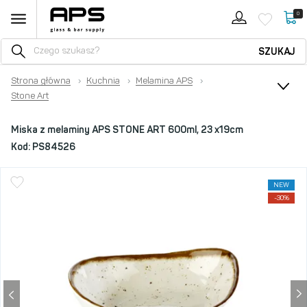
0
SZUKAJ
Strona główna
›
Kuchnia
›
Melamina APS
›
Stone Art
Miska z melaminy APS STONE ART 600ml, 23 x19cm
Kod:
PS84526
NEW
-30%