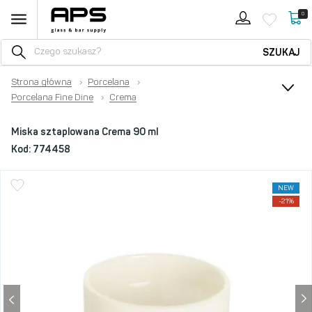
0
SZUKAJ
Strona główna
›
Porcelana
›
Porcelana Fine Dine
›
Crema
Miska sztaplowana Crema 90 ml
Kod:
774458
NEW
-21%