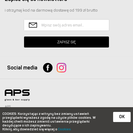
i otrzymaj kod na darmową dostawę od 199 zł brutto
ZAPISZ SIĘ
Social media
APS
Glass & Bar Supply Sp. z o.o. wszystkie prawa zastrzeżone.
COOKIES
: Korzystając z witryny bez zmiany ustawień
info@apspolska.pl
|
Mapa strony
| Infolinia:
+48 668 233 574
|
+48 22 851 92 22
OK
przeglądarki wyrażasz zgodę na użycie plików
cookies. W
każdej chwili możesz zmienić ustawienia przeglądarki
e-commerce platform by
decydujące o ich zapisywaniu.
Kliknij, aby dowiedzieć się więcej o
Cookies