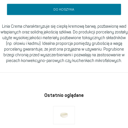
DO KOSZYKA
Linia Crema charakteryzuje się ciepłą kremową barwą, pozbawioną wad
wtapianych oraz solidną jakością szkliwa. Do produkcji porcelany zostały
użyte wysokiej jakości materiały pozbawione toksycznych składników
(np. ołowiu i kadmu). Idealna proporcja pomiędzy grubością a wagą
porcelany gwarantuje, że jest ona przyjazna w używaniu. Pogrubione
brzegi chronią przed wyszczerbieniami i pozwalają na zastosowanie w
piecach konwekcyjno-parowych czy kuchenkach mikrofalowych.
Ostatnio oglądane