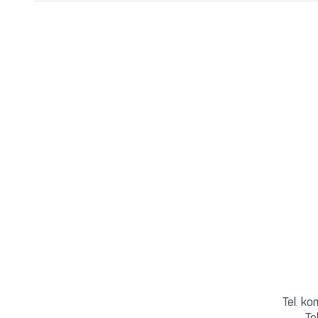
Tel. k
Te