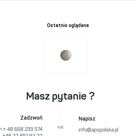
Ostatnio oglądane
Masz pytanie ?
Zadzwoń
Napisz
lub
om
+ 48 668 233 574
info@apspolska.pl
l.
+48 22 851 92 22