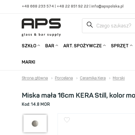
+48 668 233 574
|
+48 22 851 92 22
|
info@apspolska.pl
SZKŁO
BAR
ART. SPOŻYWCZE
SPRZĘT
MARKI
Strona główna
›
Porcelana
›
Ceramika Kera
›
Morski
Miska mała 16cm KERA Still, kolor mo
Kod:
14.8 MOR