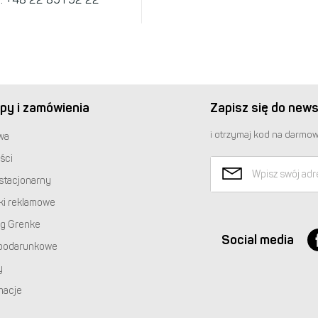
py i zamówienia
Zapisz się do news
i otrzymaj kod na darmow
wa
ści
stacjonarny
ki reklamowe
ng Grenke
Social media
podarunkowe
y
macje