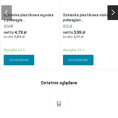
Szklanka plastikowa wysoka
Szklanka plastikowa niska z
z poliwęgla...
poliwęglan...
SGHB
SGLB
netto
4,79 zł
netto
3,99 zł
brutto
5,89 zł
brutto
4,91 zł
Wysyłka 24 h
Wysyłka 24 h
DO KOSZYKA
DO KOSZYKA
Ostatnio oglądane