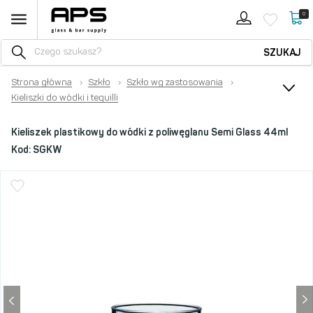
0
SZUKAJ
Strona główna
›
Szkło
›
Szkło wg zastosowania
›
Kieliszki do wódki i tequilli
Kieliszek plastikowy do wódki z poliwęglanu Semi Glass 44ml
Kod:
SGKW