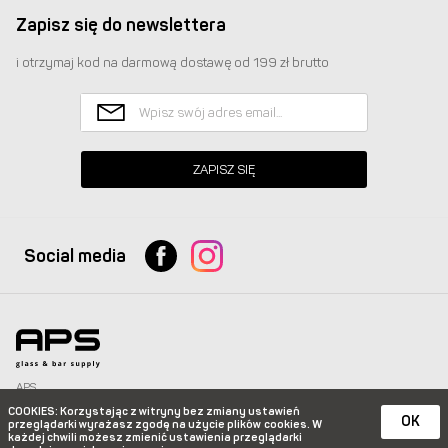
Zapisz się do newslettera
i otrzymaj kod na darmową dostawę od 199 zł brutto
ZAPISZ SIĘ
Social media
APS
Glass & Bar Supply Sp. z o.o. wszystkie prawa zastrzeżone.
COOKIES
: Korzystając z witryny bez zmiany ustawień
info@apspolska.pl
|
Mapa strony
| Infolinia:
+48 668 233 574
|
+48 22 851 92 22
OK
przeglądarki wyrażasz zgodę na użycie plików
cookies. W
każdej chwili możesz zmienić ustawienia przeglądarki
e-commerce platform by