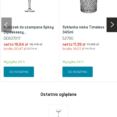
Kieliszek do szampana Spksy
Szklanka niska Timeless
(Speakeasy...
345ml
DE607017
52790
netto
16,64 zł
18,49 zł
netto
11,39 zł
11,99 zł
brutto
20,47 zł
22,74 zł
brutto
14,01 zł
14,75 zł
Wysyłka 24 h
Wysyłka 24 h
DO KOSZYKA
DO KOSZYKA
Ostatnio oglądane