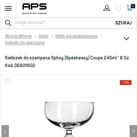
0
SZUKAJ
Strona główna
›
Szkło
›
Szkło wg zastosowania
›
Kieliszki do szampana
Kieliszek do szampana Spksy (Speakeasy) Coupe 245ml * 8 Oz
Kod:
DE601602
-10%