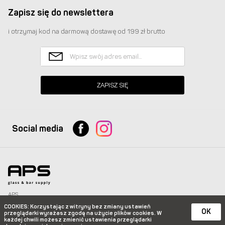
Zapisz się do newslettera
i otrzymaj kod na darmową dostawę od 199 zł brutto
ZAPISZ SIĘ
Social media
APS
Glass & Bar Supply Sp. z o.o. wszystkie prawa zastrzeżone.
COOKIES
: Korzystając z witryny bez zmiany ustawień
info@apspolska.pl
|
Mapa strony
| Infolinia:
+48 668 233 574
|
+48 22 851 92 22
OK
przeglądarki wyrażasz zgodę na użycie plików
cookies. W
każdej chwili możesz zmienić ustawienia przeglądarki
e-commerce platform by