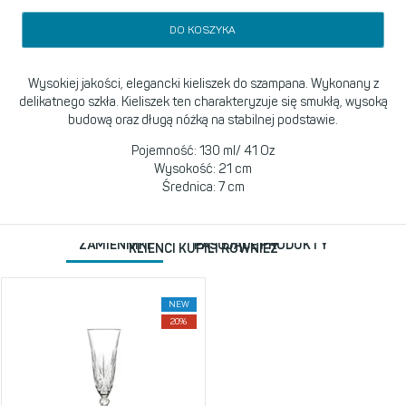
DO KOSZYKA
Wysokiej jakości, elegancki kieliszek do szampana. Wykonany z
delikatnego szkła. Kieliszek ten charakteryzuje się smukłą, wysoką
budową oraz długą nóżką na stabilnej podstawie.
Pojemność: 130 ml/ 41 Oz
Wysokość: 21 cm
Średnica: 7 cm
ZAMIENNIKI
PASUJĄCE PRODUKTY
KLIENCI KUPILI RÓWNIEŻ
NEW
20%