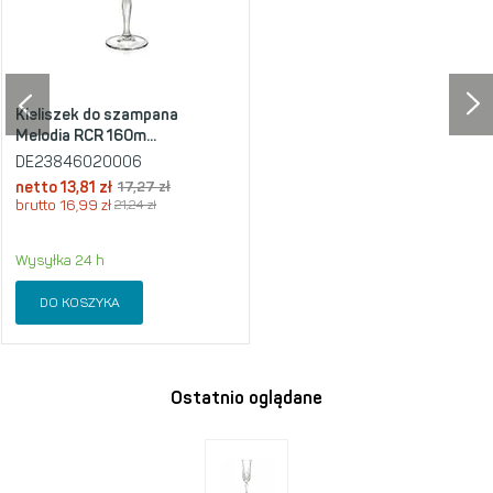
Kieliszek do szampana
Melodia RCR 160m...
DE23846020006
netto
13,81 zł
17,27 zł
brutto
16,99 zł
21,24 zł
Wysyłka 24 h
DO KOSZYKA
Ostatnio oglądane