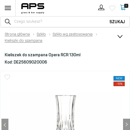
0
SZUKAJ
Strona główna
›
Szkło
›
Szkło wg zastosowania
›
Kieliszki do szampana
Kieliszek do szampana Opera RCR 130ml
Kod:
DE25609020006
NEW
-15%