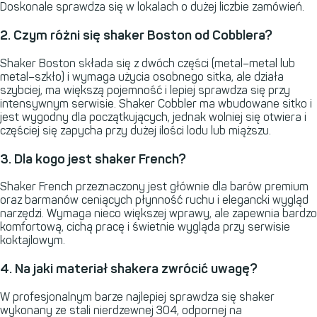
Doskonale sprawdza się w lokalach o dużej liczbie zamówień.
2. Czym różni się shaker Boston od Cobblera?
Shaker Boston składa się z dwóch części (metal–metal lub
metal–szkło) i wymaga użycia osobnego sitka, ale działa
szybciej, ma większą pojemność i lepiej sprawdza się przy
intensywnym serwisie. Shaker Cobbler ma wbudowane sitko i
jest wygodny dla początkujących, jednak wolniej się otwiera i
częściej się zapycha przy dużej ilości lodu lub miąższu.
3. Dla kogo jest shaker French?
Shaker French przeznaczony jest głównie dla barów premium
oraz barmanów ceniących płynność ruchu i elegancki wygląd
narzędzi. Wymaga nieco większej wprawy, ale zapewnia bardzo
komfortową, cichą pracę i świetnie wygląda przy serwisie
koktajlowym.
4. Na jaki materiał shakera zwrócić uwagę?
W profesjonalnym barze najlepiej sprawdza się shaker
wykonany ze stali nierdzewnej 304, odpornej na