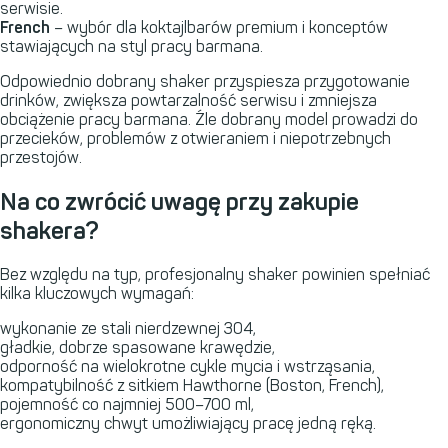
serwisie.
French
– wybór dla koktajlbarów premium i konceptów
stawiających na styl pracy barmana.
Odpowiednio dobrany shaker przyspiesza przygotowanie
drinków, zwiększa powtarzalność serwisu i zmniejsza
obciążenie pracy barmana. Źle dobrany model prowadzi do
przecieków, problemów z otwieraniem i niepotrzebnych
przestojów.
Na co zwrócić uwagę przy zakupie
shakera?
Bez względu na typ, profesjonalny shaker powinien spełniać
kilka kluczowych wymagań:
wykonanie ze stali nierdzewnej 304,
gładkie, dobrze spasowane krawędzie,
odporność na wielokrotne cykle mycia i wstrząsania,
kompatybilność z sitkiem Hawthorne (Boston, French),
pojemność co najmniej 500–700 ml,
ergonomiczny chwyt umożliwiający pracę jedną ręką.