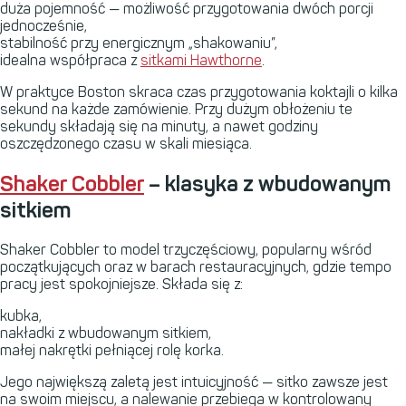
duża pojemność — możliwość przygotowania dwóch porcji
jednocześnie,
stabilność przy energicznym „shakowaniu”,
idealna współpraca z
sitkami Hawthorne
.
W praktyce Boston skraca czas przygotowania koktajli o kilka
sekund na każde zamówienie. Przy dużym obłożeniu te
sekundy składają się na minuty, a nawet godziny
oszczędzonego czasu w skali miesiąca.
Shaker Cobbler
– klasyka z wbudowanym
sitkiem
Shaker Cobbler to model trzyczęściowy, popularny wśród
początkujących oraz w barach restauracyjnych, gdzie tempo
pracy jest spokojniejsze. Składa się z:
kubka,
nakładki z wbudowanym sitkiem,
małej nakrętki pełniącej rolę korka.
Jego największą zaletą jest intuicyjność — sitko zawsze jest
na swoim miejscu, a nalewanie przebiega w kontrolowany