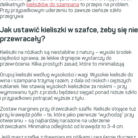
delikatnych
kieliszków do szampana
to przepis na problem.
Przy przypadkowym uderzeniu to zawsze cieńsze szkło
przegrywa.
Jak ustawić kieliszki w szafce, żeby się nie
przewracały?
Kieliszki na nóżkach są niestabilne z natury – wysoki środek
ciężkości sprawia, że lekkie drgnięcie wystarczy do
przewrócenia. Kilka prostych zasad, które to minimalizują.
Grupuj kieliszki według wysokości i wagi. Wysokie kieliszki do
wina i szampana trzymaj razem, z dala od niskich i cięższych
szklanek. Nie stawiaj wysokich kieliszków za niskimi – przy
wyjmowaniu tych z przodu będziesz sięgać ponad niższe szkło
i przypadkowo potrącać wyższe z tyłu.
Zostaw margines przy drzwiczkach szafki. Kieliszki stojące tuż
przy krawędzi półki – te, które jako pierwsze “wychodzą” przy
otwieraniu – są najbardziej narażone na uderzenie
drzwiczkami. Minimalna odległość od krawędzi to 3-4 cm.
Jeśli masz szafkę z drewnianymi półkami i regularnie tłuczesz