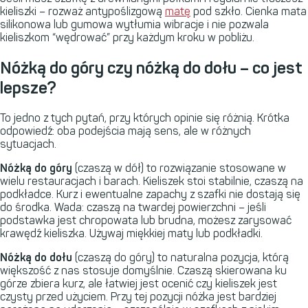
kieliszki – rozważ antypoślizgową
matę
pod szkło. Cienka mata
silikonowa lub gumowa wytłumia wibracje i nie pozwala
kieliszkom “wędrować” przy każdym kroku w pobliżu.
Nóżką do góry czy nóżką do dołu – co jest
lepsze?
To jedno z tych pytań, przy których opinie się różnią. Krótka
odpowiedź: oba podejścia mają sens, ale w różnych
sytuacjach.
Nóżką do góry
(czaszą w dół) to rozwiązanie stosowane w
wielu restauracjach i barach. Kieliszek stoi stabilnie, czaszą na
podkładce. Kurz i ewentualne zapachy z szafki nie dostają się
do środka. Wada: czaszą na twardej powierzchni – jeśli
podstawka jest chropowata lub brudna, możesz zarysować
krawędź kieliszka. Używaj miękkiej maty lub podkładki.
Nóżką do dołu
(czaszą do góry) to naturalna pozycja, którą
większość z nas stosuje domyślnie. Czaszą skierowana ku
górze zbiera kurz, ale łatwiej jest ocenić czy kieliszek jest
czysty przed użyciem. Przy tej pozycji nóżka jest bardziej