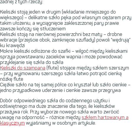
żadnej z tych rzeczy:
Kieliszki stoją jeden w drugim (wkładanie mniejszego do
większego) – delikatne szkło pęka pod własnym ciężarem przy
takim ułożeniu, a wyciągnięcie zakleszczonej pary prawie
zawsze kończy się stłuczeniem
Kieliszki stoją na nierównej powierzchni bez maty – drobne
wibracje (przejście obok, zamknięcie szuflady) powoli “wędrują”
ku krawędzi
Mokre kieliszki odłożone do szafki – wilgoć między kieliszkami
sprzyja powstawaniu zacieków wapnia i może powodować
przyklejanie się szkła do szkła
Kieliszki do szampana
(flute) stojące między szkłem szerszym
– przy wyjmowaniu szerszego szkła łatwo potrącić cienką
nóżkę flute
Ciężkie szkło na tej samej półce co kryształ lub szkło cienkie –
jedno przypadkowe uderzenie i cienkie zawsze przegrywa
Dobór odpowiedniego szkła do codziennego użytku i
odświętnego ma duże znaczenie dla tego, ile kieliszków
przeżywa rok. Przy wyborze nowego szkła warto zwrócić
uwagę na odporność – różnice między
szkłem hartowanym a
klasycznym
wyjaśniamy w osobnym artykule.