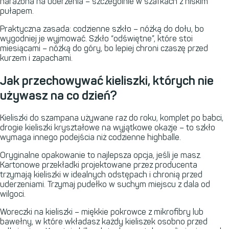
narażona na uderzenia – szczególnie w szafkach z niskim
pułapem.
Praktyczna zasada: codzienne szkło – nóżką do dołu, bo
wygodniej je wyjmować. Szkło “odświętne”, które stoi
miesiącami – nóżką do góry, bo lepiej chroni czaszę przed
kurzem i zapachami.
Jak przechowywać kieliszki, których nie
używasz na co dzień?
Kieliszki do szampana używane raz do roku, komplet po babci,
drogie kieliszki kryształowe na wyjątkowe okazje – to szkło
wymaga innego podejścia niż codzienne highballe.
Oryginalne opakowanie to najlepsza opcja, jeśli je masz.
Kartonowe przekładki projektowane przez producenta
trzymają kieliszki w idealnych odstępach i chronią przed
uderzeniami. Trzymaj pudełko w suchym miejscu z dala od
wilgoci.
Woreczki na kieliszki – miękkie pokrowce z mikrofibry lub
bawełny, w które wkładasz każdy kieliszek osobno przed