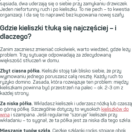
sąsiada, dwa uderzają się o siebie przy zamykaniu drzwiczek.
Jeden niefortunny ruch i po kieliszku. To nie pech – to kwestia
organizacji. I da się to naprawić bez kupowania nowej szafy.
Gdzie kieliszki tłuką się najczęściej – i
dlaczego?
Zanim zaczniesz zmieniać cokolwiek, warto wiedzieć, gdzie leży
problem. Trzy sytuacje odpowiadają za zdecydowaną
większość stłuczeń w domu.
Zbyt ciasna półka.
Kieliszki stoją tak blisko siebie, że przy
wyjmowaniu jednego poruszasz całą resztę. Każdy ruch to
ryzyko domino. Zasada, która rozwiązuje ten problem: między
kieliszkami powinna być przestrzeń na palec – ok. 2-3 cm z
każdej strony.
Za niska półka.
Wkładasz kieliszek i uderzasz nóżką lub czaszą
o górną półkę. Szczególnie dotyczy to wysokich
kieliszków do
wina
i szampana. Jeśli regularnie “szoruje” kieliszek przy
wkładaniu – to sygnał, że ta półka jest za niska dla tego szkła.
Mieszanie typów szkła.
Ciężkie szklanki rocks stojące obok