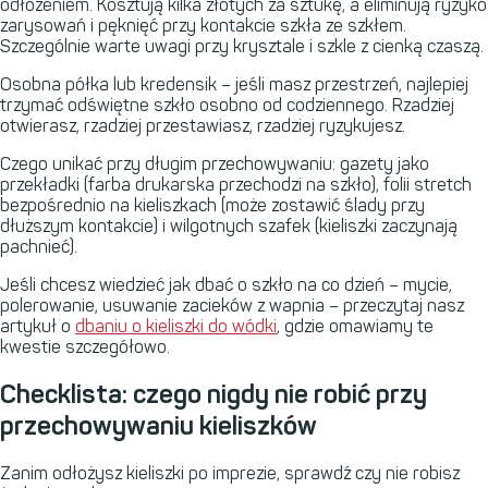
odłożeniem. Kosztują kilka złotych za sztukę, a eliminują ryzyko
zarysowań i pęknięć przy kontakcie szkła ze szkłem.
Szczególnie warte uwagi przy krysztale i szkle z cienką czaszą.
Osobna półka lub kredensik – jeśli masz przestrzeń, najlepiej
trzymać odświętne szkło osobno od codziennego. Rzadziej
otwierasz, rzadziej przestawiasz, rzadziej ryzykujesz.
Czego unikać przy długim przechowywaniu: gazety jako
przekładki (farba drukarska przechodzi na szkło), folii stretch
bezpośrednio na kieliszkach (może zostawić ślady przy
dłuższym kontakcie) i wilgotnych szafek (kieliszki zaczynają
pachnieć).
Jeśli chcesz wiedzieć jak dbać o szkło na co dzień – mycie,
polerowanie, usuwanie zacieków z wapnia – przeczytaj nasz
artykuł o
dbaniu o kieliszki do wódki
, gdzie omawiamy te
kwestie szczegółowo.
Checklista: czego nigdy nie robić przy
przechowywaniu kieliszków
Zanim odłożysz kieliszki po imprezie, sprawdź czy nie robisz