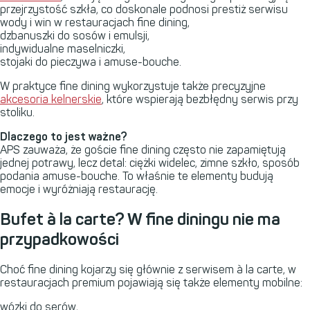
przejrzystość szkła, co doskonale podnosi prestiż serwisu
wody i win w restauracjach fine dining,
dzbanuszki do sosów i emulsji,
indywidualne maselniczki,
stojaki do pieczywa i amuse-bouche.
W praktyce fine dining wykorzystuje także precyzyjne
akcesoria kelnerskie
, które wspierają bezbłędny serwis przy
stoliku.
Dlaczego to jest ważne?
APS
zauważa, że goście fine dining często nie zapamiętują
jednej potrawy, lecz detal: ciężki widelec, zimne szkło, sposób
podania amuse-bouche. To właśnie te elementy budują
emocje i wyróżniają restaurację.
Bufet à la carte? W fine diningu nie ma
przypadkowości
Choć fine dining kojarzy się głównie z serwisem à la carte, w
restauracjach premium pojawiają się także elementy mobilne:
wózki do serów,