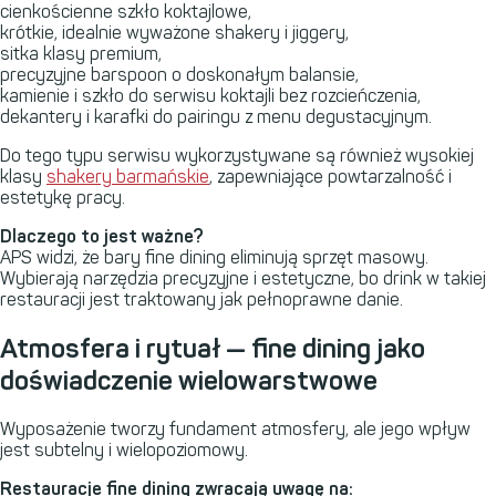
cienkościenne szkło koktajlowe,
krótkie, idealnie wyważone shakery i jiggery,
sitka klasy premium,
precyzyjne barspoon o doskonałym balansie,
kamienie i szkło do serwisu koktajli bez rozcieńczenia,
dekantery i karafki do pairingu z menu degustacyjnym.
Do tego typu serwisu wykorzystywane są również wysokiej
klasy
shakery barmańskie
, zapewniające powtarzalność i
estetykę pracy.
Dlaczego to jest ważne?
APS
widzi, że bary fine dining eliminują sprzęt masowy.
Wybierają narzędzia precyzyjne i estetyczne, bo drink w takiej
restauracji jest traktowany jak pełnoprawne danie.
Atmosfera i rytuał — fine dining jako
doświadczenie wielowarstwowe
Wyposażenie tworzy fundament atmosfery, ale jego wpływ
jest subtelny i wielopoziomowy.
Restauracje fine dining zwracają uwagę na: