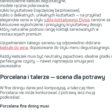
cienkościenne kieliszki degustacyjne,
modele ręcznie polerowane,
szkło kryształowe (najczęściej bezołowiowe),
szkło o delikatnych, unikalnych kształtach — na przykład
eleganckie serie w stylu
szkła koktajlowego Elysia
, cenione za
luksusowe wykończenie i precyzyjny kryształowy design,
który naturalnie podnosi rangę koktajli serwowanych w
restauracjach premium.
Uzupełnieniem takiego serwisu są odpowiednio dobrane
kieliszki do wina
, dopasowane do stylu menu degustacyjnego.
Każdy kieliszek musi być neutralny zapachowo, idealnie gładki i
perfekcyjnie czysty — nawet najmniejsza smuga jest
zauważalna.
Porcelana i talerze — scena dla potrawy
W fine diningu danie jest kompozycją, a talerz jej tłem.
Porcelana nie może konkurować z potrawą, lecz ma ją
podkreślać.
Porcelana fine dining musi: