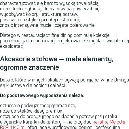
charakteryzować się bardzo wysoką trwałością,
mieć idealnie gładką, dopracowaną powierzchnię,
wydobywać kolory i strukturę potraw,
pasować do stylistyki całej restauracji,
znosić intensywne mycie i częste polerowanie.
Dlatego w restauracjach fine dining dominują kolekcje
porcelany gastronomicznej projektowane z myślą o wieloletniej
eksploatacji.
Akcesoria stołowe — małe elementy,
ogromne znaczenie
Detale, które w innych lokalach bywają pomijane, w fine diningu
są kluczowe dla odbioru całości.
Do podstawowego wyposażenia należą:
sztućce o podwyższonej gramaturze,
noże do steków klasy premium,
szczypce do precyzyjnego nakładania potraw przy stoliku,
eleganckie karafki i dekantery — na przykład
karafka Melodia
RCR
1140 ml
, oferująca wyrafinowany design i perfekcyjną