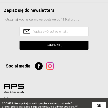
Zapisz się do newslettera
i otrzymaj kod na darmową dostawę od 199 zł brutto
ZAPISZ SIĘ
Social media
APS
Glass & Bar Supply Sp. z o.o. wszystkie prawa zastrzeżone.
COOKIES
: Korzystając z witryny bez zmiany ustawień
info@apspolska.pl
|
Mapa strony
| Infolinia:
+48 668 233 574
|
+48 22 851 92 22
OK
przeglądarki wyrażasz zgodę na użycie plików
cookies. W