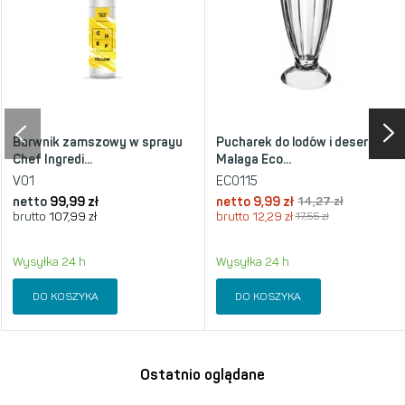
Barwnik zamszowy w sprayu
Pucharek do lodów i deserów
Chef Ingredi...
Malaga Eco...
V01
EC0115
netto
99,99 zł
netto
9,99 zł
14,27 zł
brutto
107,99 zł
brutto
12,29 zł
17,55 zł
Wysyłka 24 h
Wysyłka 24 h
DO KOSZYKA
DO KOSZYKA
Ostatnio oglądane