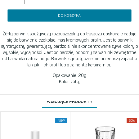
DO KOSZYKA
Żółty barwnik spożywczy rozpuszczalny do tłuszczu doskonale nadaje
się do barwienia czekolad, mas kremowych, pralin. Jest to barwnik
syntetyczny gwarantujący bardzo silnie skoncentrowane żywe kolory o
wysokiej wydajności. Jest on bardziej odporny na warunki zewnętrzne
od barwnika naturalnego. Barwniki syntetyczne nie przenoszą zapachu
tak jak – chlorofil lub atrament z kałamarnicy.
Opakowanie: 20g
Kolor: żółty
PASUJĄCE PRODUKTY
NEW
30%