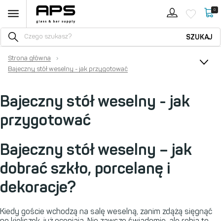
0
SZUKAJ
Strona główna
›
Bajeczny stół weselny - jak przygotować
Bajeczny stół weselny - jak
przygotować
Bajeczny stół weselny – jak
dobrać szkło, porcelanę i
dekoracje?
Kiedy goście wchodzą na salę weselną, zanim zdążą sięgnąć
po kieliszek, już oceniają. Nie zawsze świadomie, ale robią to.