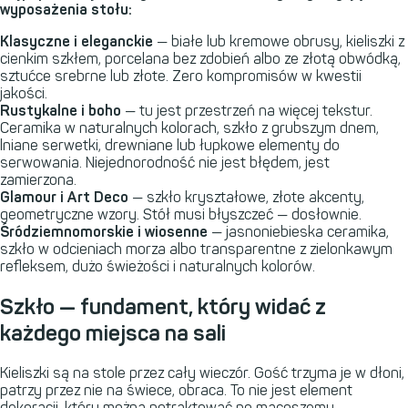
wyposażenia stołu:
Klasyczne i eleganckie
— białe lub kremowe obrusy, kieliszki z
cienkim szkłem, porcelana bez zdobień albo ze złotą obwódką,
sztućce srebrne lub złote. Zero kompromisów w kwestii
jakości.
Rustykalne i boho
— tu jest przestrzeń na więcej tekstur.
Ceramika w naturalnych kolorach, szkło z grubszym dnem,
lniane serwetki, drewniane lub łupkowe elementy do
serwowania. Niejednorodność nie jest błędem, jest
zamierzona.
Glamour i Art Deco
— szkło kryształowe, złote akcenty,
geometryczne wzory. Stół musi błyszczeć — dosłownie.
Śródziemnomorskie i wiosenne
— jasnoniebieska ceramika,
szkło w odcieniach morza albo transparentne z zielonkawym
refleksem, dużo świeżości i naturalnych kolorów.
Szkło — fundament, który widać z
każdego miejsca na sali
Kieliszki są na stole przez cały wieczór. Gość trzyma je w dłoni,
patrzy przez nie na świece, obraca. To nie jest element
dekoracji, który można potraktować po macoszemu.