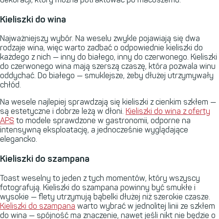
Kieliszki do wina
Najważniejszy wybór. Na weselu zwykle pojawiają się dwa
rodzaje wina, więc warto zadbać o odpowiednie kieliszki do
każdego z nich — inny do białego, inny do czerwonego. Kieliszki
do czerwonego wina mają szerszą czaszę, która pozwala winu
oddychać. Do białego — smuklejsze, żeby dłużej utrzymywały
chłód.
Na wesele najlepiej sprawdzają się kieliszki z cienkim szkłem —
są estetyczne i dobrze leżą w dłoni.
Kieliszki do wina z oferty
APS
to modele sprawdzone w gastronomii, odporne na
intensywną eksploatację, a jednocześnie wyglądające
elegancko.
Kieliszki do szampana
Toast weselny to jeden z tych momentów, który wszyscy
fotografują. Kieliszki do szampana powinny być smukłe i
wysokie — flety utrzymują bąbelki dłużej niż szerokie czasze.
Kieliszki do szampana
warto wybrać w jednolitej linii ze szkłem
do wina — spójność ma znaczenie, nawet jeśli nikt nie będzie o