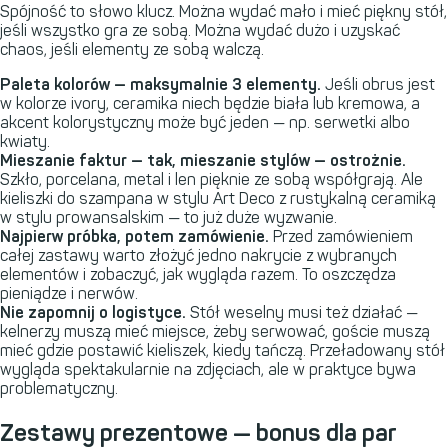
Spójność to słowo klucz. Można wydać mało i mieć piękny stół,
jeśli wszystko gra ze sobą. Można wydać dużo i uzyskać
chaos, jeśli elementy ze sobą walczą.
Paleta kolorów — maksymalnie 3 elementy.
Jeśli obrus jest
w kolorze ivory, ceramika niech będzie biała lub kremowa, a
akcent kolorystyczny może być jeden — np. serwetki albo
kwiaty.
Mieszanie faktur — tak, mieszanie stylów — ostrożnie.
Szkło, porcelana, metal i len pięknie ze sobą współgrają. Ale
kieliszki do szampana w stylu Art Deco z rustykalną ceramiką
w stylu prowansalskim — to już duże wyzwanie.
Najpierw próbka, potem zamówienie.
Przed zamówieniem
całej zastawy warto złożyć jedno nakrycie z wybranych
elementów i zobaczyć, jak wygląda razem. To oszczędza
pieniądze i nerwów.
Nie zapomnij o logistyce.
Stół weselny musi też działać —
kelnerzy muszą mieć miejsce, żeby serwować, goście muszą
mieć gdzie postawić kieliszek, kiedy tańczą. Przeładowany stół
wygląda spektakularnie na zdjęciach, ale w praktyce bywa
problematyczny.
Zestawy prezentowe — bonus dla par