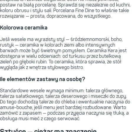
postaw na białą porcelanę. Sprawdzi się niezależnie od kuchni,
koloru obrusu i stylu sali. Porcelana Fine Dine to właśnie takie
rozwiązanie — prosta, dopracowana, do wszystkiego.
Kolorowa ceramika
Jeśli wesele ma wyrazisty styl — śródziemnomorski, boho,
rustyk — ceramika w kolorach ziemi albo intensywnych
barwach może być świetnym pomysłem. Ceramika Kera jest
dostępna w wielu odcieniach: od turkusu przez butelkową
zieleń po głęboki rubin. To ceramika, która sprawia, że stół
wygląda jak z wnętrza stylowego bistro.
Ile elementów zastawy na osobę?
Standardowe wesele wymaga minimum: talerza głównego,
talerza sałatkowego, talerza deserowego i miseczki do zupy.
Do tego dochodzą talerze do chleba i ewentualnie naczynia do
amuse-bouche, jeśli menu jest bardziej rozbudowane. Warto
zamówić z zapasem — podczas przyjęcia naczynia się tłuką, a
obsługa musi mieć z czego serwować.
Sztućce — ciężar ma znaczenie