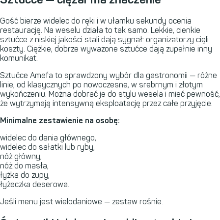
Gość bierze widelec do ręki i w ułamku sekundy ocenia
restaurację. Na weselu działa to tak samo. Lekkie, cienkie
sztućce z niskiej jakości stali dają sygnał: organizatorzy cięli
koszty. Ciężkie, dobrze wyważone sztućce dają zupełnie inny
komunikat.
Sztućce Amefa to sprawdzony wybór dla gastronomii — różne
linie, od klasycznych po nowoczesne, w srebrnym i złotym
wykończeniu. Można dobrać je do stylu wesela i mieć pewność,
że wytrzymają intensywną eksploatację przez całe przyjęcie.
Minimalne zestawienie na osobę:
widelec do dania głównego,
widelec do sałatki lub ryby,
nóż główny,
nóż do masła,
łyżka do zupy,
łyżeczka deserowa.
Jeśli menu jest wielodaniowe — zestaw rośnie.