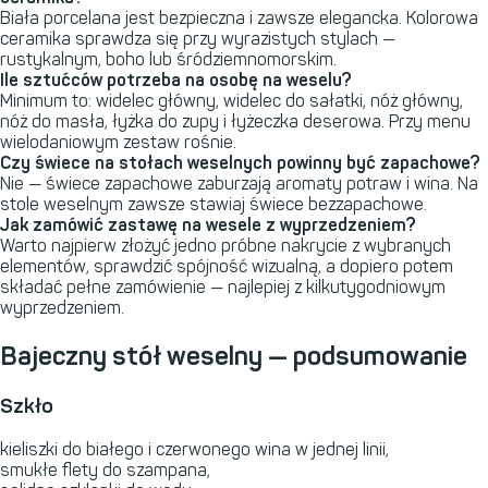
Biała porcelana jest bezpieczna i zawsze elegancka. Kolorowa
ceramika sprawdza się przy wyrazistych stylach —
rustykalnym, boho lub śródziemnomorskim.
Ile sztućców potrzeba na osobę na weselu?
Minimum to: widelec główny, widelec do sałatki, nóż główny,
nóż do masła, łyżka do zupy i łyżeczka deserowa. Przy menu
wielodaniowym zestaw rośnie.
Czy świece na stołach weselnych powinny być zapachowe?
Nie — świece zapachowe zaburzają aromaty potraw i wina. Na
stole weselnym zawsze stawiaj świece bezzapachowe.
Jak zamówić zastawę na wesele z wyprzedzeniem?
Warto najpierw złożyć jedno próbne nakrycie z wybranych
elementów, sprawdzić spójność wizualną, a dopiero potem
składać pełne zamówienie — najlepiej z kilkutygodniowym
wyprzedzeniem.
Bajeczny stół weselny — podsumowanie
Szkło
kieliszki do białego i czerwonego wina w jednej linii,
smukłe flety do szampana,