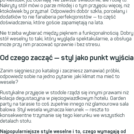
Nakryty stół mówi o parze młodej i o tym przyjęciu więcej, niż
ktokolwiek by przyznał. Odpowiedni dobór szkła, porcelany i
dodatków to nie fanaberia perfekcjonistów — to część
doświadczenia, które goście zapamiętają na lata.
Nie trzeba wybierać między pięknem a funkcjonalnością. Dobry
stół weselny to taki, który wygląda spektakularnie, a obsługa
może przy nim pracować sprawnie i bez stresu.
Od czego zacząć — styl jako punkt wyjścia
Zanim sięgniesz po katalogi i zaczniesz zamawiać próbki,
odpowiedz sobie na jedno pytanie: jaki klimat ma mieć to
wesele?
Rustykalne przyjęcie w stodole rządzi się innymi prawami niż
kolacja degustacyjna w pięciogwiazdkowym hotelu. Garden
party na tarasie to coś zupełnie innego niż glamourowa sala
balowa. Styl wesela wyznacza kierunek — reszta to
konsekwentne trzymanie się tego kierunku we wszystkich
detalach stołu.
Najpopularniejsze style weselne i to, czego wymagają od