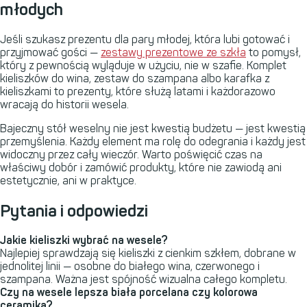
młodych
Jeśli szukasz prezentu dla pary młodej, która lubi gotować i
przyjmować gości —
zestawy prezentowe ze szkła
to pomysł,
który z pewnością wyląduje w użyciu, nie w szafie. Komplet
kieliszków do wina, zestaw do szampana albo karafka z
kieliszkami to prezenty, które służą latami i każdorazowo
wracają do historii wesela.
Bajeczny stół weselny nie jest kwestią budżetu — jest kwestią
przemyślenia. Każdy element ma rolę do odegrania i każdy jest
widoczny przez cały wieczór. Warto poświęcić czas na
właściwy dobór i zamówić produkty, które nie zawiodą ani
estetycznie, ani w praktyce.
Pytania i odpowiedzi
Jakie kieliszki wybrać na wesele?
Najlepiej sprawdzają się kieliszki z cienkim szkłem, dobrane w
jednolitej linii — osobne do białego wina, czerwonego i
szampana. Ważna jest spójność wizualna całego kompletu.
Czy na wesele lepsza biała porcelana czy kolorowa
ceramika?