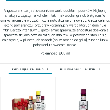
Angostura Bitter jest składnikiem wielu cocktaili i posiłków. Najlepiej
smakuje z czystym alkoholem, takim jak wódka, gin lub biały rum. W
smaku i aromacie wyczuć można nuty drzewa chinowego, kłącza galangi,
skórki pomarańczy i przypraw korzennych, wśród których dominuje
imbir. Bardzo intensywny, gorzki smak sprawia, że angostura doskonale
sprawdza się jako baza do różnych drinków. W potrawach stosuje się
najczęściej w pikantnych sosach (np. w sosach do grilla), zupach lub w
połączeniu z owocami morza.
Pojemność: 200 ml
PASUJĄCE PRODUKTY
KLIENCI KUPILI RÓWNIEŻ