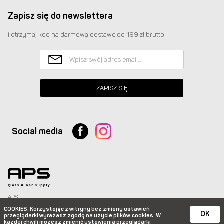
Zapisz się do newslettera
i otrzymaj kod na darmową dostawę od 199 zł brutto
ZAPISZ SIĘ
Social media
APS
Glass & Bar Supply Sp. z o.o. wszystkie prawa zastrzeżone.
COOKIES
: Korzystając z witryny bez zmiany ustawień
info@apspolska.pl
|
Mapa strony
| Infolinia:
+48 668 233 574
|
+48 22 851 92 22
OK
przeglądarki wyrażasz zgodę na użycie plików
cookies. W
każdej chwili możesz zmienić ustawienia przeglądarki