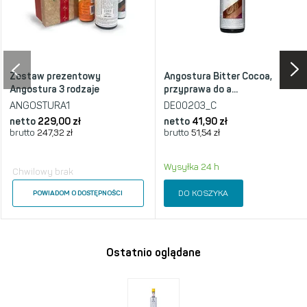
Zestaw prezentowy
Angostura Bitter Cocoa,
Angostura 3 rodzaje
przyprawa do a...
ANGOSTURA1
DE00203_C
netto
229,00 zł
netto
41,90 zł
brutto
247,32 zł
brutto
51,54 zł
Wysyłka 24 h
Chwilowy brak
DO KOSZYKA
POWIADOM O DOSTĘPNOŚCI
Ostatnio oglądane