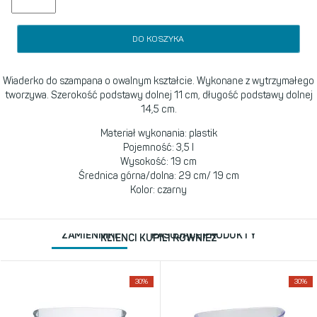
DO KOSZYKA
Wiaderko do szampana o owalnym kształcie. Wykonane z wytrzymałego
tworzywa. Szerokość podstawy dolnej 11 cm, długość podstawy dolnej
14,5 cm.
Materiał wykonania: plastik
Pojemność: 3,5 l
Wysokość: 19 cm
Średnica górna/dolna: 29 cm/ 19 cm
Kolor: czarny
ZAMIENNIKI
PASUJĄCE PRODUKTY
KLIENCI KUPILI RÓWNIEŻ
30%
30%