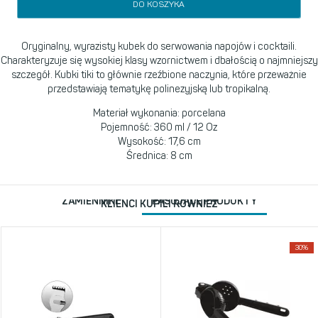
DO KOSZYKA
Oryginalny, wyrazisty kubek do serwowania napojów i cocktaili.
Charakteryzuje się wysokiej klasy wzornictwem i dbałością o najmniejszy
szczegół. Kubki tiki to głównie rzeźbione naczynia, które przeważnie
przedstawiają tematykę polinezyjską lub tropikalną.
Materiał wykonania: porcelana
Pojemność: 360 ml / 12 Oz
Wysokość: 17,6 cm
Średnica: 8 cm
ZAMIENNIKI
PASUJĄCE PRODUKTY
KLIENCI KUPILI RÓWNIEŻ
30%