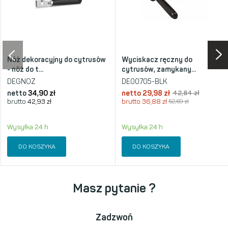
Nóż dekoracyjny do cytrusów
Wyciskacz ręczny do
- nóż do t...
cytrusów, zamykany...
DEGNOZ
DE00705-BLK
netto
34,90 zł
netto
29,98 zł
42,84 zł
brutto
42,93 zł
brutto
36,88 zł
52,69 zł
Wysyłka 24 h
Wysyłka 24 h
DO KOSZYKA
DO KOSZYKA
Masz pytanie ?
Zadzwoń