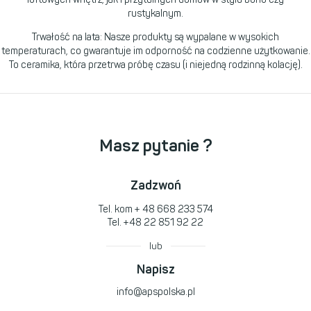
rustykalnym.
Trwałość na lata: Nasze produkty są wypalane w wysokich
temperaturach, co gwarantuje im odporność na codzienne użytkowanie.
To ceramika, która przetrwa próbę czasu (i niejedną rodzinną kolację).
Masz pytanie ?
Zadzwoń
Tel. kom
+ 48 668 233 574
Tel.
+48 22 851 92 22
lub
Napisz
info@apspolska.pl