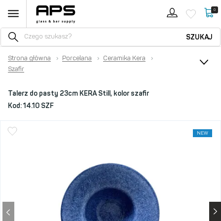
0
SZUKAJ
Strona główna
›
Porcelana
›
Ceramika Kera
›
Szafir
Talerz do pasty 23cm KERA Still, kolor szafir
Kod:
14.10 SZF
NEW