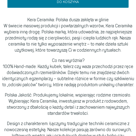
DO KOSZYKA
Kera Ceramika: Polska dusza zaklęta w glinie
W świecie masowej produkcji i powtarzalnych wzorów, Kera Ceramika
wybiera inną drogę. Polska marką, która udowadnia, że najpiękniejsze
przedmioty rodzą się z cierpliwości, pasji i ciepła ludzkich rąk. Nasza
ceramika to nie tylko wyposażenie wnętrz – to małe dzieła sztuki
użytkowej, które towarzyszą Ci w codziennych rytuałach.
Co nas wyróżnia?
100% Hand-made: Każdy kubek, talerz czy waza przechodzi przez ręce
doświadczonych rzemieślników. Dzięki temu nie znajdziesz dwóch
identycznych egzemplarzy – subtelne różnice w formie czy szkliwieniu
to „odciski palców” twórcy, które nadają produktom unikalny charakter.
Polska Jakość: Produkujemy lokalnie, wspierając rodzime rzemiosło.
Wybierając Kera Ceramika, inwestujesz w produkt z rodowodem,
stworzony z dbałością o każdy detal i z zachowaniem najwyższych
standardów trwałości.
Design z charakterem: Łączymy tradycyjne techniki ceramiczne z
nowoczesną estetyką. Nasze kolekcje pasują zarówno do surowych,
loftowych wnętrz, jak i przytulnych domów w stylu boho czy