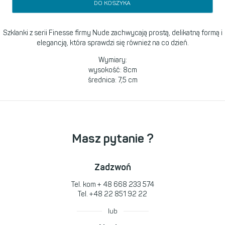
DO KOSZYKA
Szklanki z serii Finesse firmy Nude zachwycają prostą, delikatną formą i
elegancją, która sprawdzi się również na co dzień.
Wymiary:
wysokość: 8cm
średnica: 7,5 cm
Masz pytanie ?
Zadzwoń
Tel. kom
+ 48 668 233 574
Tel.
+48 22 851 92 22
lub