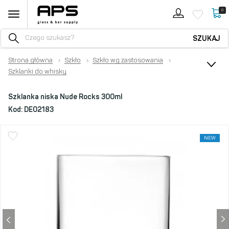
0
SZUKAJ
Strona główna
›
Szkło
›
Szkło wg zastosowania
›
Szklanki do whisky
Szklanka niska Nude Rocks 300ml
Kod:
DE02183
NEW