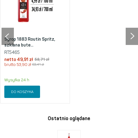
Syrop 1883 Routin Spritz,
szklana bute...
RT5465
netto
49,91 zł
58,71 zł
brutto
53,90 zł
63,41 zł
Wysyłka 24 h
DO KOSZYKA
Ostatnio oglądane