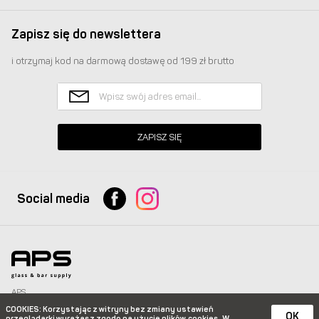
Zapisz się do newslettera
i otrzymaj kod na darmową dostawę od 199 zł brutto
ZAPISZ SIĘ
Social media
APS
Glass & Bar Supply Sp. z o.o. wszystkie prawa zastrzeżone.
COOKIES
: Korzystając z witryny bez zmiany ustawień
info@apspolska.pl
|
Mapa strony
| Infolinia:
+48 668 233 574
|
+48 22 851 92 22
OK
przeglądarki wyrażasz zgodę na użycie plików
cookies. W