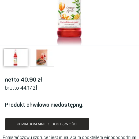
netto 40,90
zł
zł
brutto 44,17
Produkt chwilowo niedostępny.
POWIADOM MNIE O DOSTĘPNOŚCI
Pomarańczowy szprycer jest musującym cocktailem winopochodnym