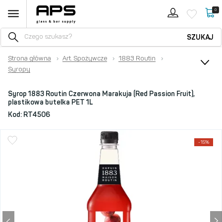
0
SZUKAJ
Strona główna
›
Art. Spożywcze
›
1883 Routin
›
Syropy
Syrop 1883 Routin Czerwona Marakuja (Red Passion Fruit),
plastikowa butelka PET 1L
Kod:
RT4506
-15%