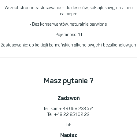
• Wszechstronne zastosowanie – do deserów, koktajli, kawy, na zimno i
na ciepło
• Bez konserwantów, naturalnie barwione
Pojemność: 1 l
Zastosowanie: do koktajli barmańskich alkoholowych i bezalkoholowych
Masz pytanie ?
Zadzwoń
Tel. kom
+ 48 668 233 574
Tel.
+48 22 851 92 22
lub
Napisz