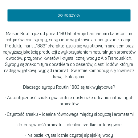
DO KOSZYKA
Maison Routin już od ponad 130 lat oferuje barmanom i baristom na
całym świecie syropy, sosy i inne wyjątkowe aromatyczne kreacje.
Produkty marki „1883” charakteryzują się wyjątkowym smakiem oraz
najwyższą jakością produkcji z wykorzystaniem naturalnych aromatów
owoców, przypraw, kwiatów i krystalicznej wody z Alp Francuskich.
Syropy są znakomitym dodatkiem do deserów, ciast i lodów, którym
nadają wyjątkowy wygląd i aromat . Świetnie komponują się również z
kawą i koktajlami.
Dlaczego syropu Routin 1883 są tak wyjątkowe?
• Autentyczność smaku gwarantuje doskonałe oddanie naturalnych
aromatów
• Czystość smaku – idealna równowaga między słodyczą i aromatami
• Intensywność aromatu – idealnie słodkie i intensywne
• Na bazie krystalicznie czystej alpejskiej wody