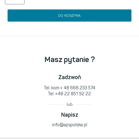
DO KOSZYKA
Masz pytanie ?
Zadzwoń
Tel. kom
+ 48 668 233 574
Tel.
+48 22 851 92 22
lub
Napisz
info@apspolska.pl