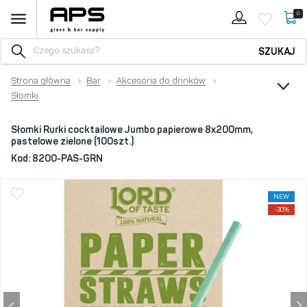
0
SZUKAJ
Strona główna
›
Bar
›
Akcesoria do drinków
›
Słomki
Słomki Rurki cocktailowe Jumbo papierowe 8x200mm,
pastelowe zielone (100szt.)
Kod:
8200-PAS-GRN
NEW
-30%