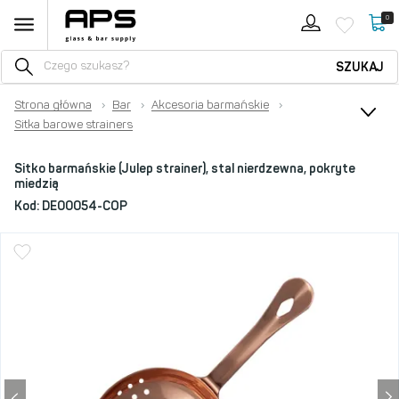
0
SZUKAJ
Strona główna
›
Bar
›
Akcesoria barmańskie
›
Sitka barowe strainers
Sitko barmańskie (Julep strainer), stal nierdzewna, pokryte
miedzią
Kod:
DE00054-COP