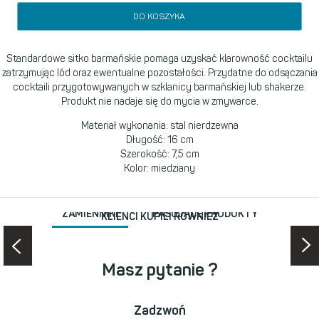
DO KOSZYKA
Standardowe sitko barmańskie pomaga uzyskać klarowność cocktailu
zatrzymując lód oraz ewentualne pozostałości. Przydatne do odsączania
cocktaili przygotowywanych w szklanicy barmańskiej lub shakerze.
Produkt nie nadaje się do mycia w zmywarce.
Materiał wykonania: stal nierdzewna
Długość: 16 cm
Szerokość: 7,5 cm
Kolor: miedziany
ZAMIENNIKI
PASUJĄCE PRODUKTY
KLIENCI KUPILI RÓWNIEŻ
Masz pytanie ?
Zadzwoń