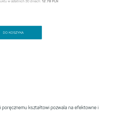
duktu w ostatnich 30 dniach:
12.78 PLN
DO KOSZYKA
ki poręcznemu kształtowi pozwala na efektowne i