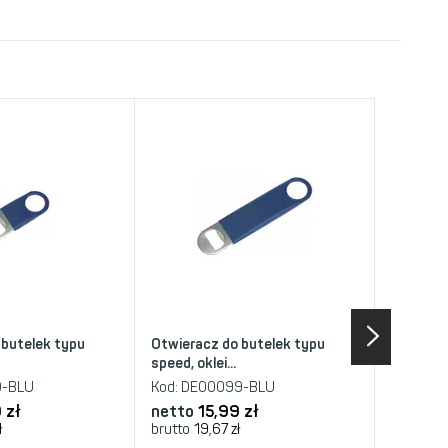
 butelek typu
Otwieracz do butelek typu
speed, oklei...
-BLU
Kod:
DE00099-BLU
 zł
netto
15,99 zł
ł
brutto
19,67 zł