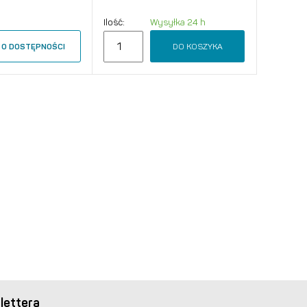
Ilość:
Wysyłka 24 h
DO KOSZYKA
O DOSTĘPNOŚCI
lettera