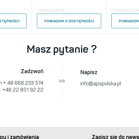
Chwilowy brak
Chwilowy brak
STĘPNOŚCI
POWIADOM O DOSTĘPNOŚCI
POWIADOM 
Masz pytanie ?
Zadzwoń
Napisz
lub
om
+ 48 668 233 574
info@apspolska.pl
l.
+48 22 851 92 22
py i zamówienia
Zapisz się do news