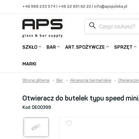
+48 668 233 574
|
+48 22 851 92 22
|
info@apspolska.pl
SZKŁO
BAR
ART. SPOŻYWCZE
SPRZĘT
MARKI
Strona główna
›
Bar
›
Akcesoria barmańskie
›
Otwieracze
Otwieracz do butelek typu speed min
Kod:
DE00399