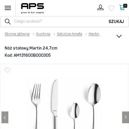
0
SZUKAJ
Strona główna
›
Kuchnia
›
Sztućce Amefa
›
Martin
Nóż stołowy Martin 24,7cm
Kod:
AM131600B000305