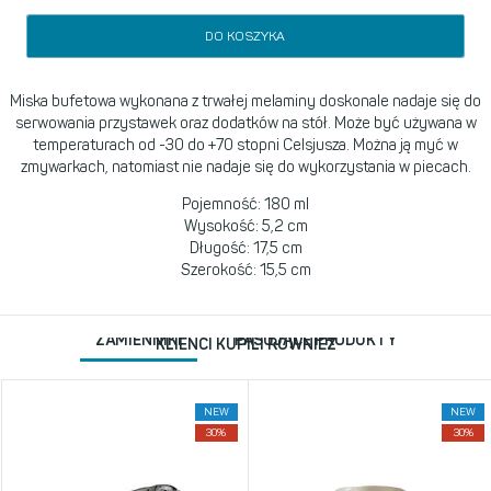
DO KOSZYKA
Miska bufetowa wykonana z trwałej melaminy doskonale nadaje się do
serwowania przystawek oraz dodatków na stół. Może być używana w
temperaturach od -30 do +70 stopni Celsjusza. Można ją myć w
zmywarkach, natomiast nie nadaje się do wykorzystania w piecach.
Pojemność: 180 ml
Wysokość: 5,2 cm
Długość: 17,5 cm
Szerokość: 15,5 cm
ZAMIENNIKI
PASUJĄCE PRODUKTY
KLIENCI KUPILI RÓWNIEŻ
NEW
NEW
30%
30%