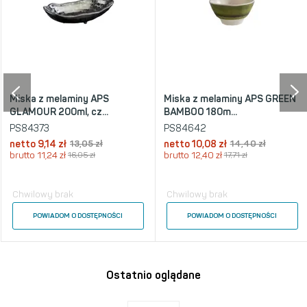
Miska z melaminy APS
Miska z melaminy APS GREEN
GLAMOUR 200ml, cz...
BAMBOO 180m...
PS84373
PS84642
netto
9,14 zł
13,05 zł
netto
10,08 zł
14,40 zł
brutto
11,24 zł
16,05 zł
brutto
12,40 zł
17,71 zł
Chwilowy brak
Chwilowy brak
POWIADOM O DOSTĘPNOŚCI
POWIADOM O DOSTĘPNOŚCI
Ostatnio oglądane