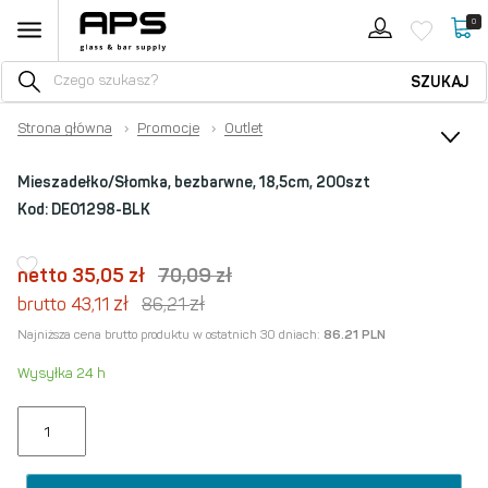
0
SZUKAJ
Strona główna
›
Promocje
›
Outlet
Mieszadełko/Słomka, bezbarwne, 18,5cm, 200szt
Kod:
DE01298-BLK
netto 35,05
zł
70,09
zł
zł
zł
brutto 43,11
86,21
Najniższa cena brutto produktu w ostatnich 30 dniach:
86.21 PLN
Wysyłka 24 h