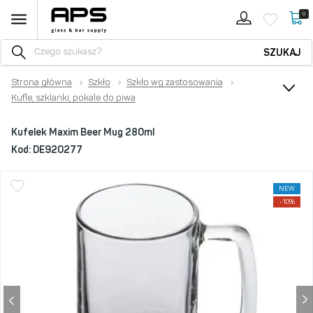
0
SZUKAJ
Strona główna
›
Szkło
›
Szkło wg zastosowania
›
Kufle, szklanki, pokale do piwa
Kufelek Maxim Beer Mug 280ml
Kod:
DE920277
NEW
-10%