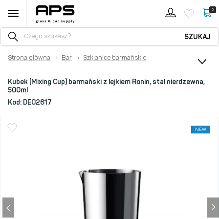
0
SZUKAJ
Strona główna
›
Bar
›
Szklanice barmańskie
Kubek (Mixing Cup) barmański z lejkiem Ronin, stal nierdzewna,
500ml
Kod:
DE02617
NEW