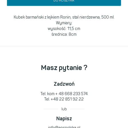
DO KOSZYKA
Kubek barmański z lejkiem Ronin, stal nierdzewna, 500 ml.
Wymiary:
wysokość: 11,5 cm
średnica: 8cm
Masz pytanie ?
Zadzwoń
Tel. kom
+ 48 668 233 574
Tel.
+48 22 851 92 22
lub
Napisz
info@apspolska.pl