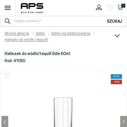
0
SZUKAJ
Strona główna
›
Szkło
›
Szkło wg zastosowania
›
Kieliszki do wódki i tequilli
Kieliszek do wódki/tequili Side 60ml
Kod:
41050
NEW
-30%