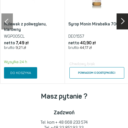
Nalewak z poliwęglanu,
Syrop Monin Mirabelka 700ml
klarowny
WGP005CL
DE01557
netto
7,49 zł
netto
40,90 zł
brutto
9,21 zł
brutto
44,17 zł
Wysyłka 24 h
Chwilowy brak
DO KOSZYKA
POWIADOM O DOSTĘPNOŚCI
Masz pytanie ?
Zadzwoń
Tel. kom
+ 48 668 233 574
Tel.
+48 22 851 92 22