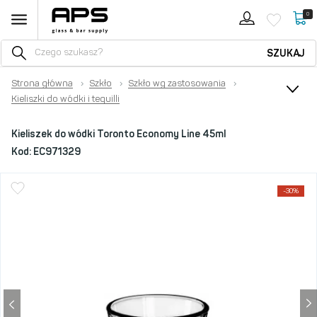
0
SZUKAJ
Strona główna
›
Szkło
›
Szkło wg zastosowania
›
Kieliszki do wódki i tequilli
Kieliszek do wódki Toronto Economy Line 45ml
Kod:
EC971329
-30%