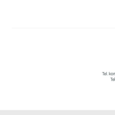
Tel. k
Te