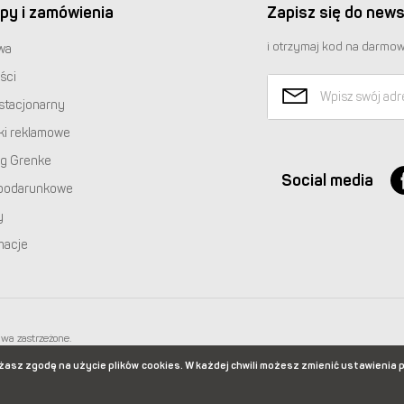
py i zamówienia
Zapisz się do news
i otrzymaj kod na darmow
wa
ści
stacjonarny
ki reklamowe
ng Grenke
Social media
podarunkowe
y
macje
awa zastrzeżone.
 668 233 574
|
+48 22 851 92 22
ażasz zgodę na użycie plików
cookies. W każdej chwili możesz zmienić ustawienia 