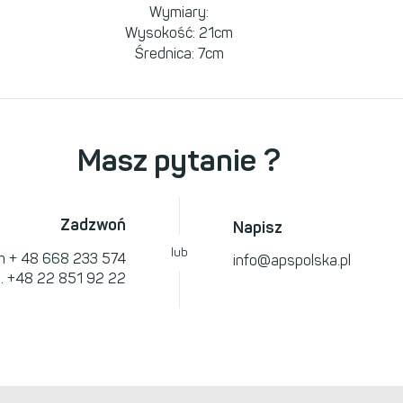
Wymiary:
Wysokość: 21cm
Średnica: 7cm
Masz pytanie ?
Zadzwoń
Napisz
lub
om
+ 48 668 233 574
info@apspolska.pl
l.
+48 22 851 92 22