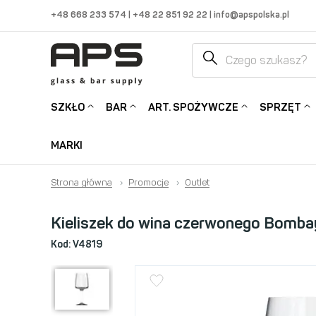
+48 668 233 574
|
+48 22 851 92 22
|
info@apspolska.pl
SZKŁO
BAR
ART. SPOŻYWCZE
SPRZĘT
MARKI
Strona główna
›
Promocje
›
Outlet
Kieliszek do wina czerwonego Bomb
Kod:
V4819