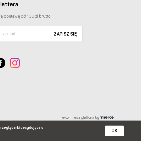
lettera
ą dostawę od 199 zł brutto
ZAPISZ SIĘ
e-commerce platform by
przeglądarki decydujące o
OK