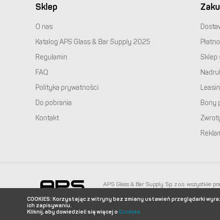
Sklep
Zaku
O nas
Dosta
Katalog
APS
Glass & Bar Supply 2025
Płatno
Regulamin
Sklep 
FAQ
Nadru
Polityka prywatności
Leasi
Do pobrania
Bony 
Kontakt
Zwrot
Rekla
APS
Glass & Bar Supply Sp. z o.o. wszystkie pr
info@apspolska.pl
|
Mapa strony
| Infolinia:
+48
COOKIES
: Korzystając z witryny bez zmiany ustawień przeglądarki wyr
ich zapisywaniu.
Kliknij, aby dowiedzieć się więcej o
Cookies