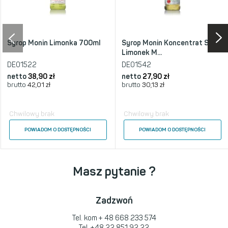
Syrop Monin Limonka 700ml
Syrop Monin Koncentrat Sok z
Limonek M...
DE01522
DE01542
netto
38,90 zł
netto
27,90 zł
brutto
42,01 zł
brutto
30,13 zł
Chwilowy brak
Chwilowy brak
POWIADOM O DOSTĘPNOŚCI
POWIADOM O DOSTĘPNOŚCI
Masz pytanie ?
Zadzwoń
Tel. kom
+ 48 668 233 574
Tel.
+48 22 851 92 22