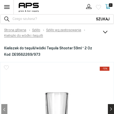
0
SZUKAJ
Strona główna
›
Szkło
›
Szkło wg zastosowania
›
Kieliszki do wódki i tequilli
Kieliszek do tequili/wódki Tequila Shooter 59ml * 2 Oz
Kod:
DE9562269/973
-15%