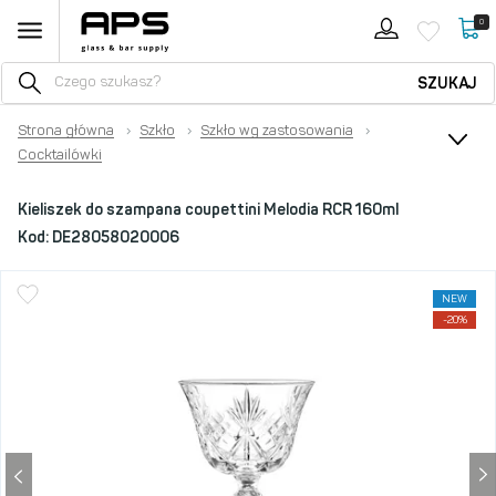
0
SZUKAJ
Strona główna
›
Szkło
›
Szkło wg zastosowania
›
Cocktailówki
Kieliszek do szampana coupettini Melodia RCR 160ml
Kod:
DE28058020006
NEW
-20%