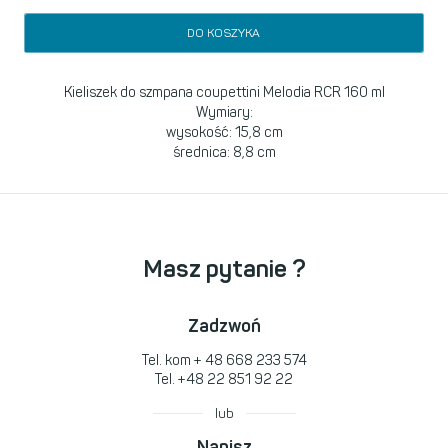
DO KOSZYKA
Kieliszek do szmpana coupettini Melodia
RCR
160 ml
Wymiary:
wysokość: 15,8 cm
średnica: 8,8 cm
Masz pytanie ?
Zadzwoń
Tel. kom
+ 48 668 233 574
Tel.
+48 22 851 92 22
lub
Napisz