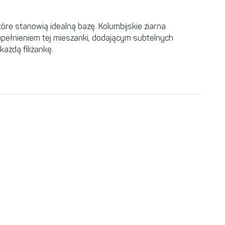
óre stanowią idealną bazę. Kolumbijskie ziarna
upełnieniem tej mieszanki, dodającym subtelnych
ażdą filiżankę.