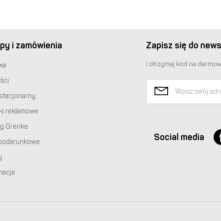
py i zamówienia
Zapisz się do news
i otrzymaj kod na darmow
wa
ści
stacjonarny
ki reklamowe
ng Grenke
Social media
podarunkowe
y
macje