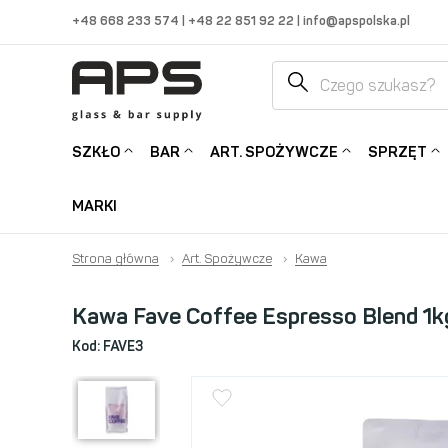
+48 668 233 574
|
+48 22 851 92 22
|
info@apspolska.pl
SZKŁO
BAR
ART. SPOŻYWCZE
SPRZĘT
MARKI
Strona główna
›
Art. Spożywcze
›
Kawa
Kawa Fave Coffee Espresso Blend 1k
Kod:
FAVE3