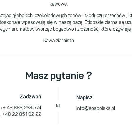
kawowe.
rczając głębokich, czekoladowych tonów i słodyczy orzechów , kt
doskonale wpasowują się w naszą bazę. Etiopskie ziarna są uz
ych aromatów, tworząc bogactwo i złożoność, które ożywiają k
Kawa ziarnista
Masz pytanie ?
Zadzwoń
Napisz
lub
om
+ 48 668 233 574
info@apspolska.pl
l.
+48 22 851 92 22