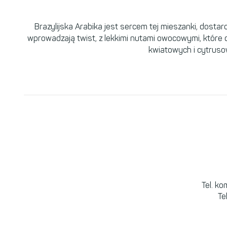
Brazylijska Arabika jest sercem tej mieszanki, dosta
wprowadzają twist, z lekkimi nutami owocowymi, które 
kwiatowych i cytrusow
Tel. k
Te