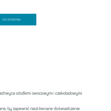
DO KOSZYKA
h, zachwyca słodkimi owocowymi i czekoladowymi
ybrane, by zapewnić niezrównane doświadczenie