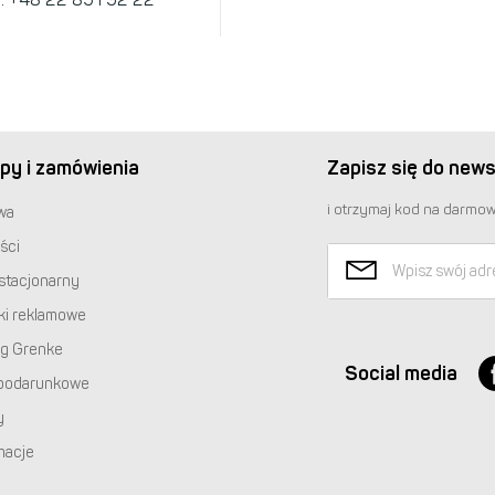
py i zamówienia
Zapisz się do news
i otrzymaj kod na darmow
wa
ści
stacjonarny
ki reklamowe
ng Grenke
Social media
podarunkowe
y
macje