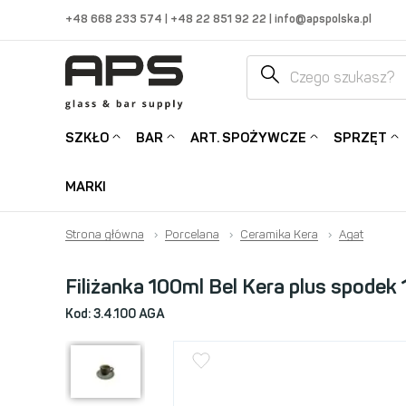
+48 668 233 574
|
+48 22 851 92 22
|
info@apspolska.pl
SZKŁO
BAR
ART. SPOŻYWCZE
SPRZĘT
MARKI
Strona główna
›
Porcelana
›
Ceramika Kera
›
Agat
Filiżanka 100ml Bel Kera plus spodek 
Kod:
3.4.100 AGA