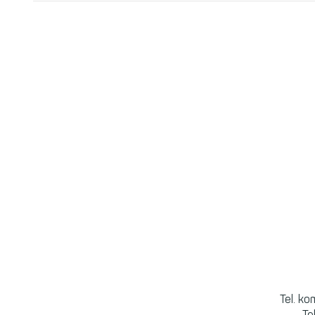
Tel. k
Te