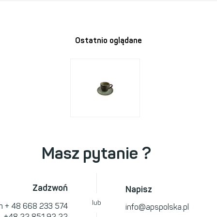
Ostatnio oglądane
Masz pytanie ?
Zadzwoń
Napisz
lub
om
+ 48 668 233 574
info@apspolska.pl
l.
+48 22 851 92 22