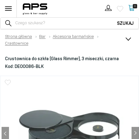
0
SZUKAJ
Strona główna
›
Bar
›
Akcesoria barmańskie
›
Crastownice
Crustownica do szkła (Glass Rimmer), 3 miseczki, czarna
Kod:
DE00086-BLK