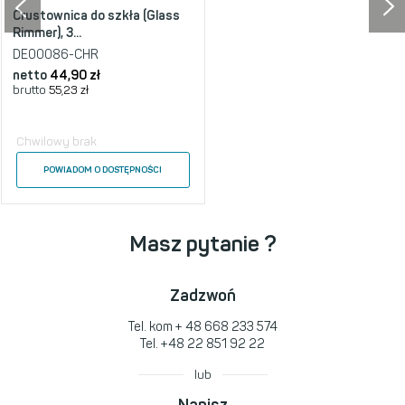
Crustownica do szkła (Glass
Rimmer), 3...
DE00086-CHR
netto
44,90 zł
brutto
55,23 zł
Chwilowy brak
POWIADOM O DOSTĘPNOŚCI
Masz pytanie ?
Zadzwoń
Tel. kom
+ 48 668 233 574
Tel.
+48 22 851 92 22
lub
Napisz