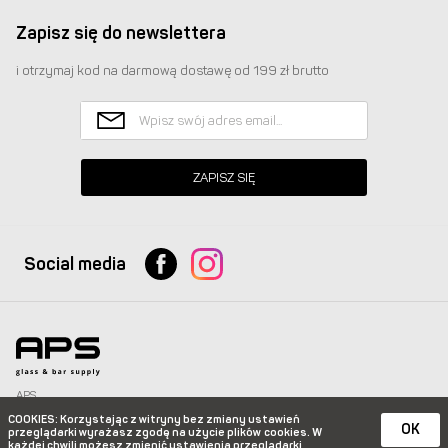
Zapisz się do newslettera
i otrzymaj kod na darmową dostawę od 199 zł brutto
ZAPISZ SIĘ
Social media
APS
Glass & Bar Supply Sp. z o.o. wszystkie prawa zastrzeżone.
COOKIES
: Korzystając z witryny bez zmiany ustawień
info@apspolska.pl
|
Mapa strony
| Infolinia:
+48 668 233 574
|
+48 22 851 92 22
OK
przeglądarki wyrażasz zgodę na użycie plików
cookies. W
każdej chwili możesz zmienić ustawienia przeglądarki