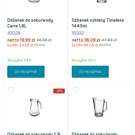
Dzbanek do soku/wody
Dzbanek szklany Timeless
Carre 1,8L
1440ml
43028
55332
netto
19,99
zł
28,56
zł
netto
36,09
zł
37,99
zł
brutto
24,59
zł
35,13
zł
brutto
44,39
zł
46,73
zł
Wysyłka 24 h
Wysyłka 24 h
DO KOSZYKA
DO KOSZYKA
-30%
Dzbanek do soku/wody 1,3L
Dzbanek do soku/wody