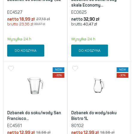
skala Economy...
EC4527
EC0625
netto
18,99
zł
27,13
zł
netto
32,90
zł
brutto
23,36
zł
33,37
zł
brutto
40,47
zł
Wysyłka 24 h
Wysyłka 24 h
DO KOSZYKA
DO KOSZYKA
NEW
NEW
-30%
-30%
Dzbanek do soku/wody San
Dzbanek do wody/soku
Francisco...
Bistro 1L
EC4561
80102
netto
12,99
zł
18,56
zł
netto
12,99
zł
18,56
zł