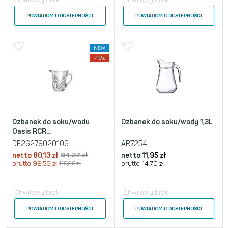
POWIADOM O DOSTĘPNOŚCI
POWIADOM O DOSTĘPNOŚCI
NEW
-15%
Dzbanek do soku/wodu
Dzbanek do soku/wody 1,3L
Oasis RCR...
DE26279020106
AR7254
netto
80,13
zł
94,27
zł
netto
11,95
zł
brutto
98,56
zł
115,95
zł
brutto
14,70
zł
Chwilowy brak
Chwilowy brak
POWIADOM O DOSTĘPNOŚCI
POWIADOM O DOSTĘPNOŚCI