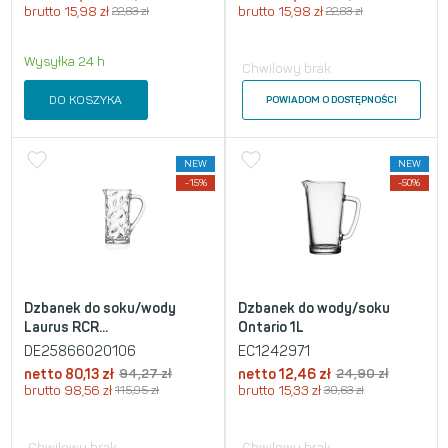
brutto
15,98
zł
22,83
zł
brutto
15,98
zł
22,83
zł
Wysyłka 24 h
Chwilowy brak
DO KOSZYKA
POWIADOM O DOSTĘPNOŚCI
NEW
NEW
-15%
-50%
Dzbanek do soku/wody
Dzbanek do wody/soku
Laurus RCR...
Ontario 1L
DE25866020106
EC1242971
netto
80,13
zł
94,27
zł
netto
12,46
zł
24,90
zł
brutto
98,56
zł
115,95
zł
brutto
15,33
zł
30,63
zł
Chwilowy brak
Chwilowy brak