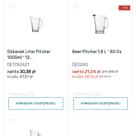
-15%
Dzbanek Liter Pitcher
Beer Pitcher 1,8 L * 60 Oz
1000ml * 12...
DE1792421
DE5260
netto
30,38
zł
netto
21,24
zł
24,99
zł
brutto
37,37
zł
brutto
26,13
zł
30,74
zł
Chwilowy brak
Chwilowy brak
POWIADOM O DOSTĘPNOŚCI
POWIADOM O DOSTĘPNOŚCI