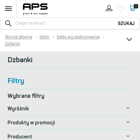
0
SZUKAJ
Strona główna
›
Szkło
›
Szkło wg zastosowania
›
Dzbanki
Dzbanki
Filtry
Wybrane filtry
Wyróżnik
Produkty w promocji
Producent